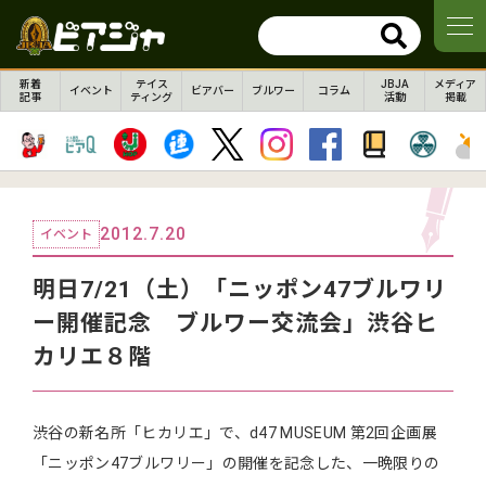
新着
テイス
JBJA
メディア
イベント
ビアバー
ブルワー
コラム
記事
ティング
活動
掲載
2012.7.20
イベント
明日7/21（土）「ニッポン47ブルワリ
ー開催記念 ブルワー交流会」渋谷ヒ
カリエ８階
渋谷の新名所「ヒカリエ」で、d47 MUSEUM 第2回企画展
「ニッポン47ブルワリー」の開催を記念した、一晩限りの