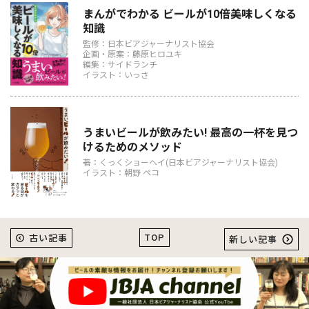
まんがでわかる ビールが10倍美味しくなる
知識
監修：日本ビアジャーナリスト協会
企画・原案：藤原ヒロユキ
編集：サイドランチ
イラスト：いっさ
うまいビールが飲みたい! 最高の一杯を見つ
けるためのメソッド
著：くっくショーヘイ(日本ビアジャーナリスト協会)
イラスト：朝野 ペコ
TOP
古い記事
新しい記事