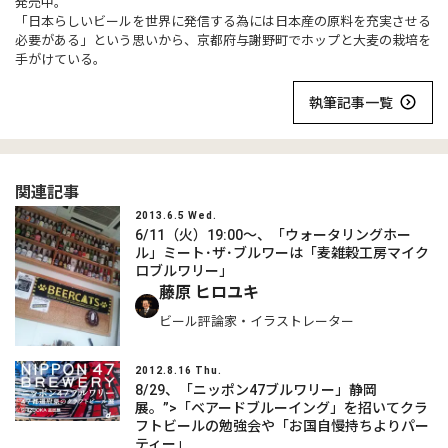
発売中。
「日本らしいビールを世界に発信する為には日本産の原料を充実させる
必要がある」という思いから、京都府与謝野町でホップと大麦の栽培を
手がけている。
執筆記事一覧
関連記事
2013.6.5 Wed.
6/11（火）19:00～、「ウォータリングホー
ル」ミート･ザ･ブルワーは「麦雑穀工房マイク
ロブルワリー」
藤原 ヒロユキ
ビール評論家・イラストレーター
2012.8.16 Thu.
8/29、「ニッポン47ブルワリー」静岡
展。”>「ベアードブルーイング」を招いてクラ
フトビールの勉強会や「お国自慢持ちよりパー
ティー」