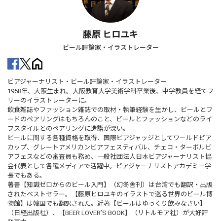
藤原 ヒロユキ
ビール評論家・イラストレーター
ビアジャーナリスト・ビール評論家・イラストレーター
1958年、大阪生まれ。大阪教育大学美術学科卒業後、中学教員を経てフ
リーのイラストレーターに。
飲食雑誌やファッション雑誌での取材・執筆経験を生かし、ビールとフ
ードのペアリングはもちろんのこと、ビールとファッションなどのライ
フスタイルとのペアリングに造詣が深い。
ビールに関する各種資格を取得、国際ビアジャッジとしてワールドビア
カップ、グレートアメリカンビアフェスティバル、チェコ・ターボルビ
アフェスなどの審査員も務め、一般社団法人日本ビアジャーナリスト協
会代表として各種メディアで活躍中。ビアジャーナリストアカデミー学
長でもある。
著書【知識ゼロからのビール入門】（幻冬舎刊）は台湾でも翻訳・出版
されたベストセラー。【藤原ヒロユキのイラストで巡る世界のビール博
物館】は韓国でも翻訳された。近著【ビールはゆっくり飲みなさい】
（日経出版社）、【BEER LOVER’S BOOK】（リトルモア社）が大好評