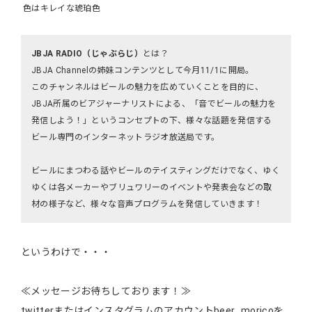
色はキレイな琥珀色
JBJA RADIO（じゃぶらじ）
とは？
JBJA Channelの姉妹コンテンツとして今月11/1に開局。
このチャンネルはビールの魅力を広めていくことを目的に、
JBJA所属のビアジャーナリストによる、「音でビールの魅力を
発信しよう！」というコンセプトの下、様々な話題を発信する
ビール専門のインターネットラジオ放送局です。
ビールにまつわる話やビールのテイスティングだけでなく、ゆく
ゆくは各メーカーやブリュワリーのイベントや発表会などの取
材の様子など、様々な音声プログラムを発信していきます！
というわけで・・・
≪メッセージお待ちしております！≫
twitterまたはインスタグラムのアカウントbeer_moricoを