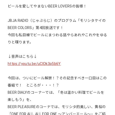
ビールを愛してやまないBEER LOVERSの皆様！
JBJA RADIO（じゃぶらじ）のプログラム「モリシタケイの
BEER COLORS」第4回放送です！
今回も私目線でビールにまつわる話やらあれやこれやをゆる
りと喋ります。
↓音声はこちら↓
https://youtu.be/uClOk3p5b6Y
今回は、ついにビール解禁！？その記念すべき一口目はこの
番組で！ ところが・・・！？
BEER DIALYのコーナーでは、「冬は温かい料理でビールを
楽しもう」を、
BEER PLEASUREのコーナでは、モリシタ的美しい、黄桜の
「ONE FOR ALL, ALL FOR ONE ～アンバーエール～」をご紹