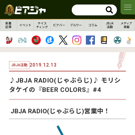
新着
テイス
JBJA
メディア
イベント
ビアバー
ブルワー
コラム
記事
ティング
活動
掲載
2019.12.13
JBJA活動
♪JBJA RADIO(じゃぶらじ)♪ モリシ
タケイの『BEER COLORS』#4
JBJA RADIO(じゃぶらじ)営業中！