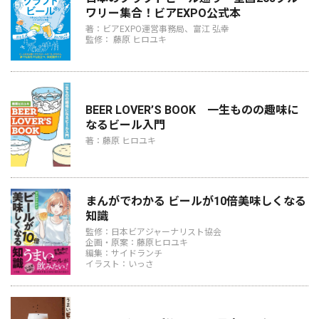
ワリー集合！ビアEXPO公式本
著：ビアEXPO運営事務局、富江 弘幸
監修： 藤原 ヒロユキ
BEER LOVER’S BOOK 一生ものの趣味に
なるビール入門
著：藤原 ヒロユキ
まんがでわかる ビールが10倍美味しくなる
知識
監修：日本ビアジャーナリスト協会
企画・原案：藤原ヒロユキ
編集：サイドランチ
イラスト：いっさ