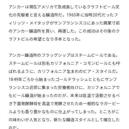
アンカーは現在アメリカで急成長しているクラフトビール文
化の先駆者と言える醸造所だ。1965年に当時20代だったフ
ィリッツ・メイタッグがサンフランシスコにあった廃業寸前
のアンカー醸造所を買い、再建した。この成功はその後のク
ラフトビルの希望となり手本となった。
アンカー醸造所のフラッグシップはスチームビールである。
スチームビールは別名カリフォルニア・コモンビールとも呼
ばれるように、カリフォルニア生まれのビア・スタイルだ。
1849年ごろから始まったゴールドラッシュとともにサンフ
ランシスコ近郊に集まった労働者向けに、カリフォルニアで
もビール醸造が始まったのだが、本来は低温で活動させるべ
き下面発酵酵母を高温で発酵させたため一般的なラガービー
ルよりも香り豊かなものに仕上がってしまった。ところがこ
の味わいが人気となり、新たな醸造スタイルとして確立した
のだ。