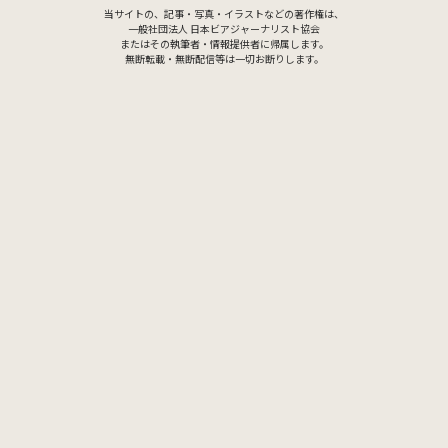
© 2026 JAPAN BEER JOURNALISTS ASSOCIATION.
All Rights Reserved.
当サイトの、記事・写真・イラストなどの著作権は、
一般社団法人 日本ビアジャーナリスト協会
またはその執筆者・情報提供者に帰属します。
無断転載・無断配信等は一切お断りします。