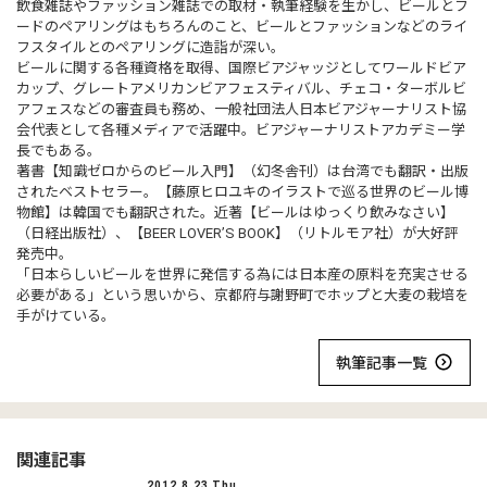
飲食雑誌やファッション雑誌での取材・執筆経験を生かし、ビールとフ
ードのペアリングはもちろんのこと、ビールとファッションなどのライ
フスタイルとのペアリングに造詣が深い。
ビールに関する各種資格を取得、国際ビアジャッジとしてワールドビア
カップ、グレートアメリカンビアフェスティバル、チェコ・ターボルビ
アフェスなどの審査員も務め、一般社団法人日本ビアジャーナリスト協
会代表として各種メディアで活躍中。ビアジャーナリストアカデミー学
長でもある。
著書【知識ゼロからのビール入門】（幻冬舎刊）は台湾でも翻訳・出版
されたベストセラー。【藤原ヒロユキのイラストで巡る世界のビール博
物館】は韓国でも翻訳された。近著【ビールはゆっくり飲みなさい】
（日経出版社）、【BEER LOVER’S BOOK】（リトルモア社）が大好評
発売中。
「日本らしいビールを世界に発信する為には日本産の原料を充実させる
必要がある」という思いから、京都府与謝野町でホップと大麦の栽培を
手がけている。
執筆記事一覧
関連記事
2012.8.23 Thu.