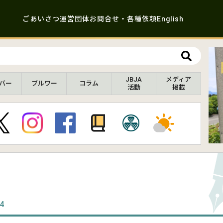
ごあいさつ
運営団体
お問合せ・各種依頼
English
JBJA
メディア
バー
ブルワー
コラム
活動
掲載
24