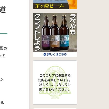
海道
富良
より
このエリアに掲載する
ッシ
広告を募集しています。
詳しくは
こちら
より
お
問い合わせください。
める