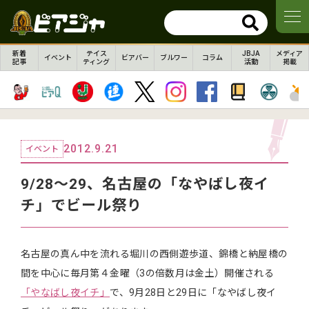
新着
テイス
JBJA
メディア
イベント
ビアバー
ブルワー
コラム
記事
ティング
活動
掲載
2012.9.21
イベント
9/28～29、名古屋の「なやばし夜イ
チ」でビール祭り
名古屋の真ん中を流れる堀川の西側遊歩道、錦橋と納屋橋の
間を中心に毎月第４金曜（3の倍数月は金土）開催される
「やなばし夜イチ」
で、9月28日と29日に「なやばし夜イ