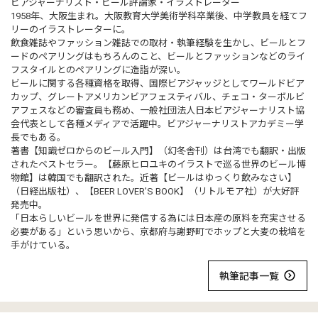
ビアジャーナリスト・ビール評論家・イラストレーター
1958年、大阪生まれ。大阪教育大学美術学科卒業後、中学教員を経てフ
リーのイラストレーターに。
飲食雑誌やファッション雑誌での取材・執筆経験を生かし、ビールとフ
ードのペアリングはもちろんのこと、ビールとファッションなどのライ
フスタイルとのペアリングに造詣が深い。
ビールに関する各種資格を取得、国際ビアジャッジとしてワールドビア
カップ、グレートアメリカンビアフェスティバル、チェコ・ターボルビ
アフェスなどの審査員も務め、一般社団法人日本ビアジャーナリスト協
会代表として各種メディアで活躍中。ビアジャーナリストアカデミー学
長でもある。
著書【知識ゼロからのビール入門】（幻冬舎刊）は台湾でも翻訳・出版
されたベストセラー。【藤原ヒロユキのイラストで巡る世界のビール博
物館】は韓国でも翻訳された。近著【ビールはゆっくり飲みなさい】
（日経出版社）、【BEER LOVER’S BOOK】（リトルモア社）が大好評
発売中。
「日本らしいビールを世界に発信する為には日本産の原料を充実させる
必要がある」という思いから、京都府与謝野町でホップと大麦の栽培を
手がけている。
執筆記事一覧