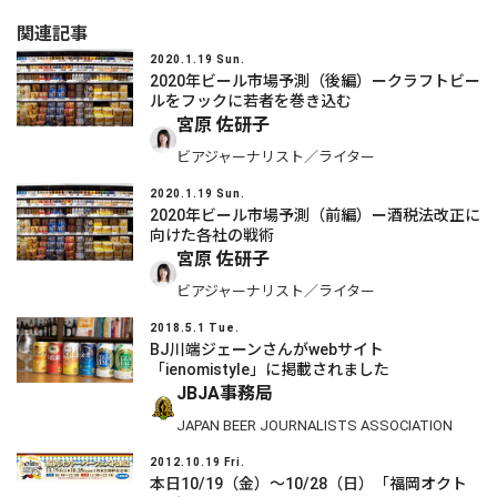
関連記事
2020.1.19 Sun.
2020年ビール市場予測（後編）ークラフトビー
ルをフックに若者を巻き込む
宮原 佐研子
ビアジャーナリスト／ライター
2020.1.19 Sun.
2020年ビール市場予測（前編）ー酒税法改正に
向けた各社の戦術
宮原 佐研子
ビアジャーナリスト／ライター
2018.5.1 Tue.
BJ川端ジェーンさんがwebサイト
「ienomistyle」に掲載されました
JBJA事務局
JAPAN BEER JOURNALISTS ASSOCIATION
2012.10.19 Fri.
本日10/19（金）～10/28（日）「福岡オクト