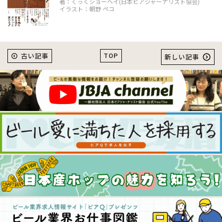
著：くっくショーヘイ(日本ビアジャーナリスト協会)
イラスト：朝野 ペコ
TOP
古い記事
新しい記事