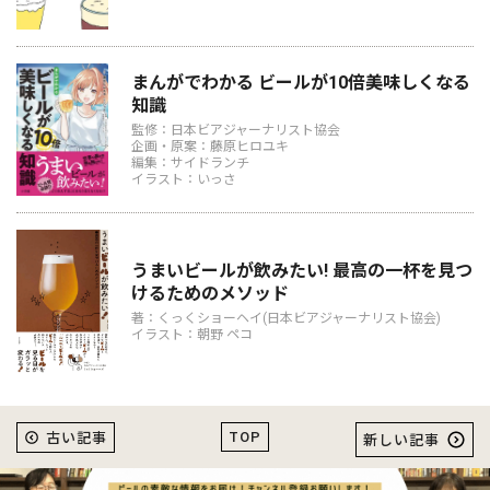
まんがでわかる ビールが10倍美味しくなる
知識
監修：日本ビアジャーナリスト協会
企画・原案：藤原ヒロユキ
編集：サイドランチ
イラスト：いっさ
うまいビールが飲みたい! 最高の一杯を見つ
けるためのメソッド
著：くっくショーヘイ(日本ビアジャーナリスト協会)
イラスト：朝野 ペコ
TOP
古い記事
新しい記事