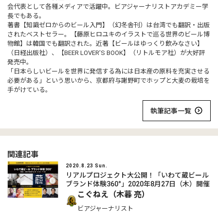
会代表として各種メディアで活躍中。ビアジャーナリストアカデミー学
長でもある。
著書【知識ゼロからのビール入門】（幻冬舎刊）は台湾でも翻訳・出版
されたベストセラー。【藤原ヒロユキのイラストで巡る世界のビール博
物館】は韓国でも翻訳された。近著【ビールはゆっくり飲みなさい】
（日経出版社）、【BEER LOVER’S BOOK】（リトルモア社）が大好評
発売中。
「日本らしいビールを世界に発信する為には日本産の原料を充実させる
必要がある」という思いから、京都府与謝野町でホップと大麦の栽培を
手がけている。
執筆記事一覧
関連記事
2020.8.23 Sun.
リアルプロジェクト大公開！「いわて蔵ビール
ブランド体験360°」2020年8月27日（木）開催
こぐねえ（木暮 亮）
ビアジャーナリスト