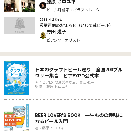
藤原 ヒロユキ
ビール評論家・イラストレーター
2011.4.2 Sat.
営業再開のお知らせ（いわて蔵ビール）
野田 幾子
ビアジャーナリスト
日本のクラフトビール巡り 全国203ブル
ワリー集合！ビアEXPO公式本
著：ビアEXPO運営事務局、富江 弘幸
監修： 藤原 ヒロユキ
BEER LOVER’S BOOK 一生ものの趣味に
なるビール入門
著：藤原 ヒロユキ