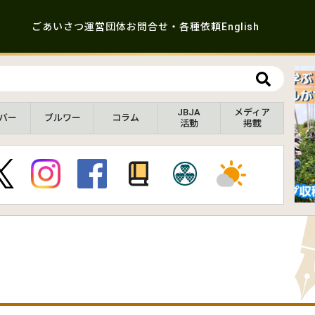
ごあいさつ
運営団体
お問合せ・各種依頼
English
JBJA
メディア
バー
ブルワー
コラム
活動
掲載