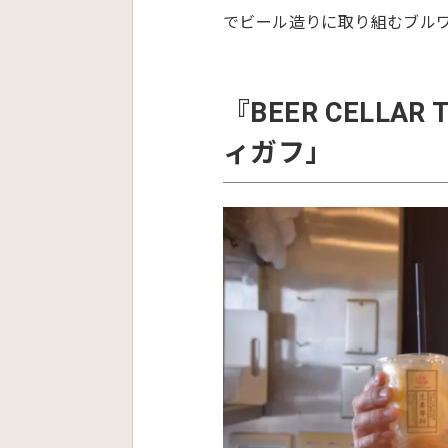
でビール造りに取り組むブル
『BEER CELL
ィガフ」