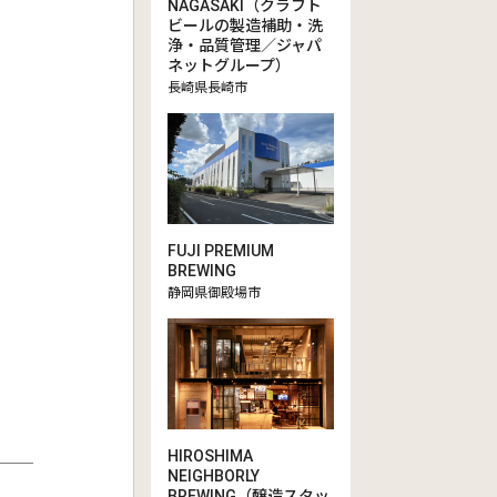
NAGASAKI（クラフト
ビールの製造補助・洗
浄・品質管理／ジャパ
ネットグループ）
長崎県長崎市
FUJI PREMIUM
BREWING
静岡県御殿場市
HIROSHIMA
NEIGHBORLY
BREWING（醸造スタッ