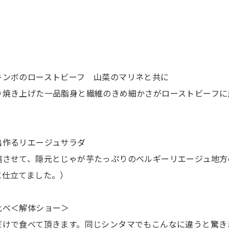
キンボのローストビーフ 山菜のマリネと共に
り焼き上げた一品脂身と繊維のきめ細かさがローストビーフに
出作るリエージュサラダ
縮させて、隠元とじゃが芋たっぷりのベルギーリエージュ地方
に仕立てました。）
比べ＜解体ショー＞
だけで食べて頂きます。同じシンタマでもこんなに違うと驚き