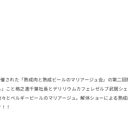
で開催された「熟成肉と熟成ビールのマリアージュ会」の第二回
ん」こと格之進千葉社長とデリリウムカフェレゼルブ武居シェ
数々とベルギービールのマリアージュ。解体ショーによる熟成
す！！