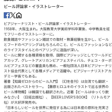
ビール評論家・イラストレーター
ビアジャーナリスト・ビール評論家・イラストレーター
1958年、大阪生まれ。大阪教育大学美術学科卒業後、中学教員を経
てフリーのイラストレーターに。
飲食雑誌やファッション雑誌での取材・執筆経験を生かし、ビール
とフードのペアリングはもちろんのこと、ビールとファッションなど
のライフスタイルとのペアリングに造詣が深い。
ビールに関する各種資格を取得、国際ビアジャッジとしてワールドビ
アカップ、グレートアメリカンビアフェスティバル、チェコ・ターボ
ルビアフェスなどの審査員も務め、一般社団法人日本ビアジャーナリ
スト協会代表として各種メディアで活躍中。ビアジャーナリストアカ
デミー学長でもある。
著書【知識ゼロからのビール入門】（幻冬舎刊）は台湾でも翻訳・
出版されたベストセラー。【藤原ヒロユキのイラストで巡る世界の
ビール博物館】は韓国でも翻訳された。近著【ビールはゆっくり飲
みなさい】（日経出版社）、【BEER LOVER’S BOOK】（リトルモア
社）が大好評発売中。
「日本らしいビールを世界に発信する為には日本産の原料を充実さ