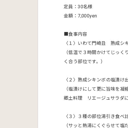
定員：30名様
金額：7,000yen
■食事内容
〈１〉いわて門崎丑 熟成シ
（低温で３時間かけてじっく
く合う部位です。）
〈２〉熟成シキンボの塩漬け
（塩漬けにして更に旨味を凝
郷土料理 リエージュサラダ
〈３〉３種の部位湯引き食べ
（サッと熱湯にくぐらせて塩