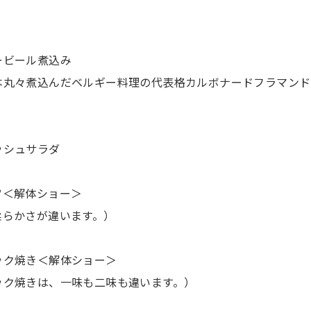
ービール煮込み
本丸々煮込んだベルギー料理の代表格カルボナードフラマンド
ッシュサラダ
ツ＜解体ショー＞
柔らかさが違います。）
ック焼き＜解体ショー＞
ック焼きは、一味も二味も違います。）