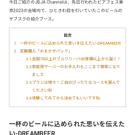
今日ご紹介のJBJA Channelは、先日行われたビアフェス東
京2023の会場内で、ひときわ目を引いていたこのビールの
サブスクの紹介ブース。
目次
1
一杯のビールに込められた思いを伝えたい-DREAMBEER
2
定期購入「おまかせパック」
2.1
全国70以上のブルワリー/100液種以上から届く！
2.2
家庭用サーバーのお手入れもここまで簡単になり
ました
2.3
プランは様々！ご自分ぴったりなコースを選んで
くださいね
2.4
体験してみてから決めてもいいですね
一杯のビールに込められた思いを伝えた
い-DREAMBEER