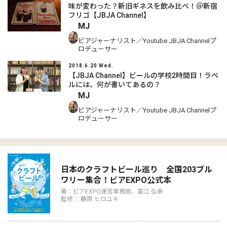
味が変わった？新旧ギネスを飲み比べ！＠新宿
フリゴ【JBJA Channel】
MJ
ビアジャーナリスト／Youtube JBJA Channelプ
ロデューサー
2018.6.20 Wed.
【JBJA Channel】ビールの学校2時間目！ラベ
ルには、何が書いてあるの？
MJ
ビアジャーナリスト／Youtube JBJA Channelプ
ロデューサー
日本のクラフトビール巡り 全国203ブル
ワリー集合！ビアEXPO公式本
著：ビアEXPO運営事務局、富江 弘幸
監修： 藤原 ヒロユキ