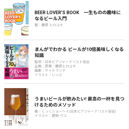
BEER LOVER’S BOOK 一生ものの趣味に
なるビール入門
著：藤原 ヒロユキ
まんがでわかる ビールが10倍美味しくなる
知識
監修：日本ビアジャーナリスト協会
企画・原案：藤原ヒロユキ
編集：サイドランチ
イラスト：いっさ
うまいビールが飲みたい! 最高の一杯を見つ
けるためのメソッド
著：くっくショーヘイ(日本ビアジャーナリスト協会)
イラスト：朝野 ペコ