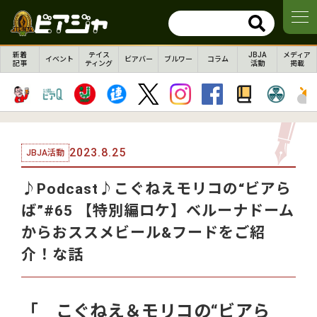
新着
テイス
JBJA
メディア
イベント
ビアバー
ブルワー
コラム
記事
ティング
活動
掲載
2023.8.25
JBJA活動
♪Podcast♪こぐねえモリコの“ビアら
ば”#65 【特別編ロケ】ベルーナドーム
からおススメビール&フードをご紹
介！な話
「 こぐねえ＆モリコの“ビアら