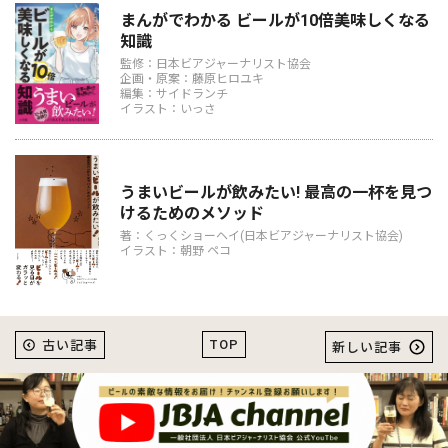
まんがでわかる ビールが10倍美味しくなる
知識
監修：日本ビアジャーナリスト協会
企画・原案：藤原ヒロユキ
編集：サイドランチ
イラスト：いっさ
うまいビールが飲みたい! 最高の一杯を見つ
けるためのメソッド
著：くっくショーヘイ(日本ビアジャーナリスト協会)
イラスト：朝野 ペコ
TOP
古い記事
新しい記事