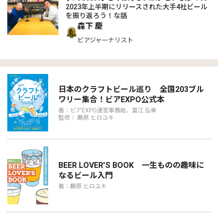
2023年上半期にリリースされた大手4社ビール
を振り返ろう！な話
森下 慶
ビアジャーナリスト
日本のクラフトビール巡り 全国203ブル
ワリー集合！ビアEXPO公式本
著：ビアEXPO運営事務局、富江 弘幸
監修： 藤原 ヒロユキ
BEER LOVER’S BOOK 一生ものの趣味に
なるビール入門
著：藤原 ヒロユキ