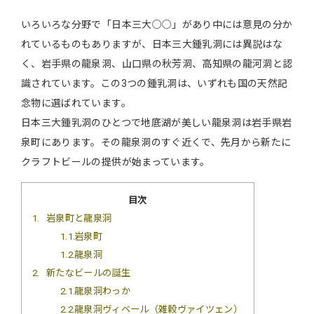
いろいろな分野で「日本三大○○」があり中には意見の分か
れているものもありますが、日本三大鍾乳洞には異説はな
く、岩手県の龍泉洞、山口県の秋芳洞、高知県の龍河洞と認
識されています。この3つの鍾乳洞は、いずれも国の天然記
念物に選ばれています。
日本三大鍾乳洞のひとつで地底湖が美しい龍泉洞は岩手県岩
泉町にあります。その龍泉洞のすぐ近くで、先月から新たに
クラフトビールの提供が始まっています。
目次
1
岩泉町と龍泉洞
1.1
岩泉町
1.2
龍泉洞
2
新たなビールの誕生
2.1
龍泉洞わっか
2.2
龍泉洞ヴィベール（雑穀ヴァイツェン）