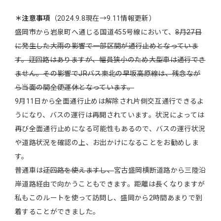
＊注意事項
（2024.9.8現在→9.11情報更新）
盛岡市から岩泉町へ通じる国道455号線において、
8月27日
に発生した大雨の影響で一部区間が通行止めとなっていま
す。迂回路はありますが、幅員狭小のため大型車は通行でき
ません。その影響でJRバス東北の早坂高原線は、残念なが
ら当面の間全便運休となっています。
9月11日から全面通行止めは解除され片側交互通行できるよ
うになり、バスの運行は再開されています。状況によっては
再び全面通行止めになる可能性もあるので、バスの運行状況
や道路状況を確認の上、お出かけになることをお勧めしま
す。
普通車は
迂回路を使えますし、
宮古盛岡横断道路から三陸沿
岸道路経由で向かうこともできます。距離は長くなりますが
私もこのルートを使って訪問し、盛岡から2時間あまりで到
着することができました。