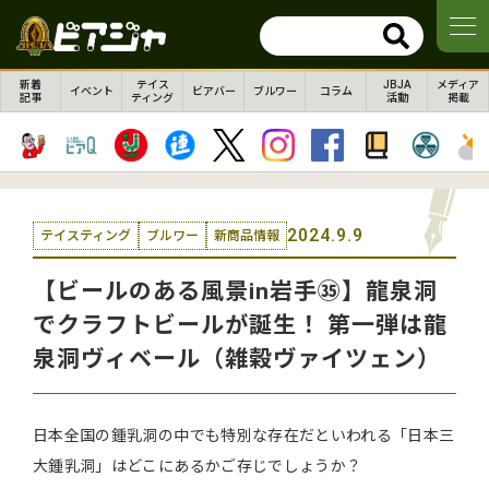
新着
テイス
JBJA
メディア
イベント
ビアバー
ブルワー
コラム
記事
ティング
活動
掲載
2024.9.9
テイスティング
ブルワー
新商品情報
【ビールのある風景in岩手㉟】龍泉洞
でクラフトビールが誕生！ 第一弾は龍
泉洞ヴィベール（雑穀ヴァイツェン）
日本全国の鍾乳洞の中でも特別な存在だといわれる「日本三
大鍾乳洞」はどこにあるかご存じでしょうか？