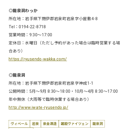
◎龍泉洞わっか
所在地：岩手県下閉伊郡岩泉町岩泉字小屋敷4-8
Tel：0194-22-8718
営業時間：9:30～17:00
定休日：水曜日（ただし予約があった場合は臨時営業する場
合あり）
https://ryusendo-wakka.com/
◎龍泉洞
所在地：岩手県下閉伊郡岩泉町岩泉字神成1-1
公開時間：5月～9月 8:30～18:00・10月～4月 8:30～17:00
年中無休（大雨等で臨時休業する場合あり）
http://www.iwate-ryusendo.jp/
ヴィベール
岩泉
泉金酒造
雑穀ヴァイツェン
龍泉洞