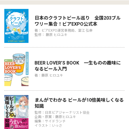
日本のクラフトビール巡り 全国203ブル
ワリー集合！ビアEXPO公式本
著：ビアEXPO運営事務局、富江 弘幸
監修： 藤原 ヒロユキ
BEER LOVER’S BOOK 一生ものの趣味に
なるビール入門
著：藤原 ヒロユキ
まんがでわかる ビールが10倍美味しくなる
知識
監修：日本ビアジャーナリスト協会
企画・原案：藤原ヒロユキ
編集：サイドランチ
イラスト：いっさ