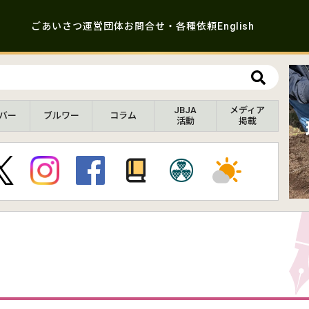
ごあいさつ
運営団体
お問合せ・各種依頼
English
JBJA
メディア
バー
ブルワー
コラム
活動
掲載