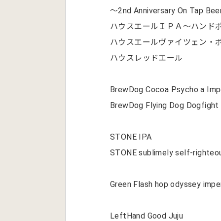
～2nd Anniversary On Tap B
ハウスエールＩＰＡ～ハンドポン
ハウスエールヴァイツェン・
ハウスレッドエール
BrewDog Cocoa Psycho a Impe
BrewDog Flying Dog Dogfigh
STONE IPA
STONE sublimely self-righteo
Green Flash hop odyssey imperi
LeftHand Good Juju