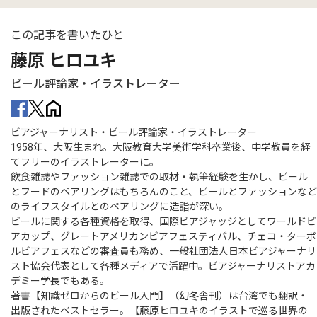
この記事を書いたひと
藤原 ヒロユキ
ビール評論家・イラストレーター
ビアジャーナリスト・ビール評論家・イラストレーター
1958年、大阪生まれ。大阪教育大学美術学科卒業後、中学教員を経
てフリーのイラストレーターに。
飲食雑誌やファッション雑誌での取材・執筆経験を生かし、ビール
とフードのペアリングはもちろんのこと、ビールとファッションなど
のライフスタイルとのペアリングに造詣が深い。
ビールに関する各種資格を取得、国際ビアジャッジとしてワールドビ
アカップ、グレートアメリカンビアフェスティバル、チェコ・ターボ
ルビアフェスなどの審査員も務め、一般社団法人日本ビアジャーナリ
スト協会代表として各種メディアで活躍中。ビアジャーナリストアカ
デミー学長でもある。
著書【知識ゼロからのビール入門】（幻冬舎刊）は台湾でも翻訳・
出版されたベストセラー。【藤原ヒロユキのイラストで巡る世界の