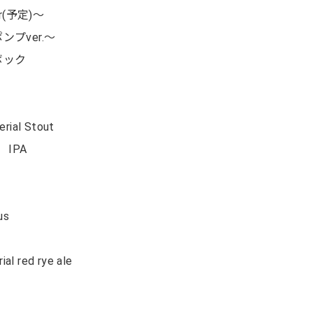
eer(予定)～
プver.～
ボック
rial Stout
t IPA
us
al red rye ale