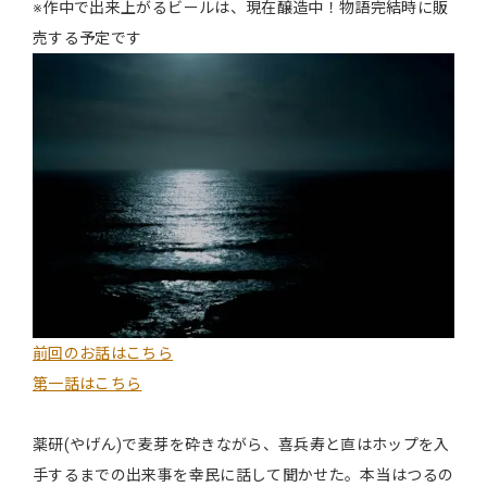
※作中で出来上がるビールは、現在醸造中！物語完結時に販
売する予定です
前回のお話はこちら
第一話はこちら
薬研(やげん)で麦芽を砕きながら、喜兵寿と直はホップを入
手するまでの出来事を幸民に話して聞かせた。本当はつるの