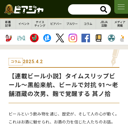
新着
テイス
JBJA
メディア
イベント
ビアバー
ブルワー
コラム
記事
ティング
活動
掲載
2025.4.2
コラム
【連載ビール小説】タイムスリップビ
ール～黒船来航、ビールで対抗 91～老
舗酒蔵の次男、麹で覚醒する 其ノ拾
ビールという飲み物を通じ、歴史が、そして人の心が動く。
これはお酒に魅せられ、お酒の力を信じた人たちのお話。