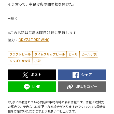
そう言って、幸民は奥の間の襖を開けた。
―続く
※このお話は毎週水曜日21時に更新します！
協力：
ORYZAE BREWING
クラフトビール
タイムスリップビール
ビール
ビール小説
ルッぱらかなえ
小説
ポスト
シェア
URLをコピー
LINE
※記事に掲載されている内容は取材当時の最新情報です。情報は取材先
の都合で、予告なしに変更される場合がありますのでくれぐれも最新情
報をご確認いただきますようお願い申し上げます。