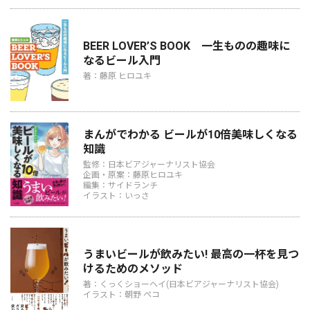
BEER LOVER’S BOOK 一生ものの趣味に
なるビール入門
著：藤原 ヒロユキ
まんがでわかる ビールが10倍美味しくなる
知識
監修：日本ビアジャーナリスト協会
企画・原案：藤原ヒロユキ
編集：サイドランチ
イラスト：いっさ
うまいビールが飲みたい! 最高の一杯を見つ
けるためのメソッド
著：くっくショーヘイ(日本ビアジャーナリスト協会)
イラスト：朝野 ペコ