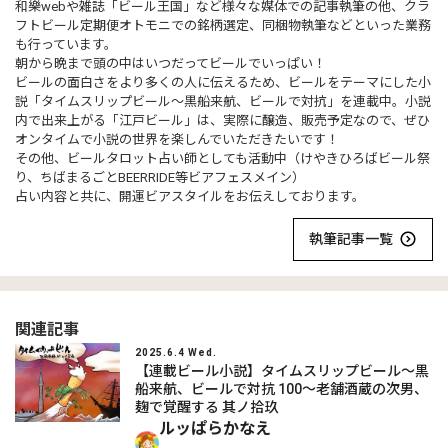
和樂webや雑誌「ビール王国」など様々な媒体での記事執筆の他、クラ
フトビール定期便オトモニでの銘柄選定、同梱物執筆などといった業務
も行っています。
朝から晩まで頭の中はいつだってビールでいっぱい！
ビールの面白さをより多くの人に伝えるため、ビールをテーマにした小
説「タイムスリップビール～黒船来航、ビールで対抗」を連載中。小説
内で出来上がる「江戸ビール」は、実際に醸造、販売予定なので、ぜひ
オンタイムで小説の世界を楽しんでいただきたいです！
その他、ビールタロット占い師としても活動中（けやきひろばビール祭
り、ちばまるごとBEERRIDE等ビアフェスメイン）
占い内容と共に、開運ビアスタイルをお伝えしております。
執筆記事一覧
関連記事
2025.6.4 Wed.
【連載ビール小説】タイムスリップビール～黒
船来航、ビールで対抗 100～老舗酒蔵の次男、
麹で覚醒する 其ノ拾玖
ルッぱらかなえ