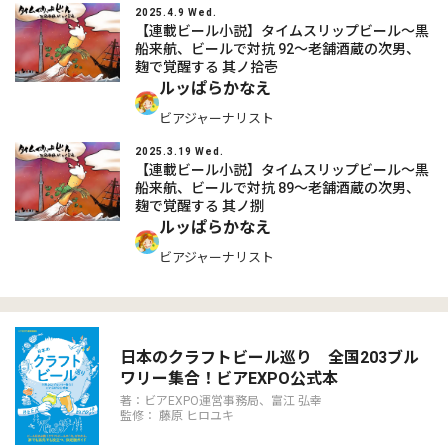
2025.4.9 Wed.
【連載ビール小説】タイムスリップビール～黒
船来航、ビールで対抗 92～老舗酒蔵の次男、
麹で覚醒する 其ノ拾壱
ルッぱらかなえ
ビアジャーナリスト
2025.3.19 Wed.
【連載ビール小説】タイムスリップビール～黒
船来航、ビールで対抗 89～老舗酒蔵の次男、
麹で覚醒する 其ノ捌
ルッぱらかなえ
ビアジャーナリスト
日本のクラフトビール巡り 全国203ブル
ワリー集合！ビアEXPO公式本
著：ビアEXPO運営事務局、富江 弘幸
監修： 藤原 ヒロユキ