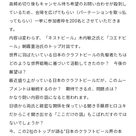
員締め切り後もキャンセル待ち希望のお問い合わせが殺到し
ているため、会場を広げてもらい（パーテーションを取っ払
ってもらい）一挙に参加者枠を200名とさせていただきま
す。
内容は変わらず、「ネストビール」木内敏之氏と「コエドビ
ール」朝霧重治氏のトップ対談です。
世界に羽ばたいている日本のクラフトビールの先駆者たちは
どのような世界戦略に基づいて活動してきたのか？ 今後の
展望は？
最近盛り上がっている日本のクラフトビールだが、このムー
ブメントは継続するのか？ 期待できる点、問題点は？
かなり鋭い内容の話になると思われます。
日頃から両氏と親密な関係を保っている聞き手藤原ヒロユキ
だからこそ聞き出せる「ここだけの話」もこぼれだすのでは
ないでしょうか？
今、この2社のトップが語る”日本のクラフトビール界の本