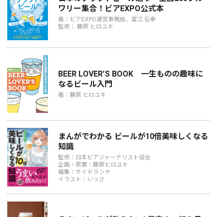
ワリー集合！ビアEXPO公式本
著：ビアEXPO運営事務局、富江 弘幸
監修： 藤原 ヒロユキ
BEER LOVER’S BOOK 一生ものの趣味に
なるビール入門
著：藤原 ヒロユキ
まんがでわかる ビールが10倍美味しくなる
知識
監修：日本ビアジャーナリスト協会
企画・原案：藤原ヒロユキ
編集：サイドランチ
イラスト：いっさ