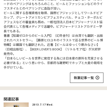
ードのペアリングはもちろんのこと、ビールとファッションなどのライ
フスタイルとのペアリングに造詣が深い。
ビールに関する各種資格を取得、国際ビアジャッジとしてワールドビア
カップ、グレートアメリカンビアフェスティバル、チェコ・ターボルビ
アフェスなどの審査員も務め、一般社団法人日本ビアジャーナリスト協
会代表として各種メディアで活躍中。ビアジャーナリストアカデミー学
長でもある。
著書【知識ゼロからのビール入門】（幻冬舎刊）は台湾でも翻訳・出版
されたベストセラー。【藤原ヒロユキのイラストで巡る世界のビール博
物館】は韓国でも翻訳された。近著【ビールはゆっくり飲みなさい】
（日経出版社）、【BEER LOVER’S BOOK】（リトルモア社）が大好評
発売中。
「日本らしいビールを世界に発信する為には日本産の原料を充実させる
必要がある」という思いから、京都府与謝野町でホップと大麦の栽培を
手がけている。
執筆記事一覧
関連記事
2013.7.17 Wed.