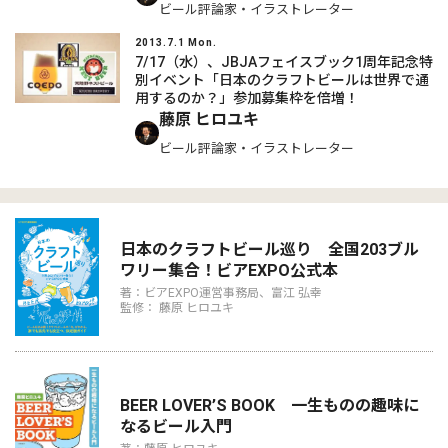
ビール評論家・イラストレーター
2013.7.1 Mon.
7/17（水）、JBJAフェイスブック1周年記念特
別イベント「日本のクラフトビールは世界で通
用するのか？」参加募集枠を倍増！
藤原 ヒロユキ
ビール評論家・イラストレーター
日本のクラフトビール巡り 全国203ブル
ワリー集合！ビアEXPO公式本
著：ビアEXPO運営事務局、富江 弘幸
監修： 藤原 ヒロユキ
BEER LOVER’S BOOK 一生ものの趣味に
なるビール入門