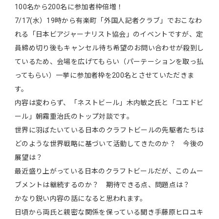
100名から200名に参加者枠倍増！
7/17(水）19時から有楽町「外国人記者クラブ」でおこなわ
れる「日本ビアジャーナリスト協会」のイベントですが、定
員締め切り後もキャンセル待ち希望のお問い合わせが殺到し
ているため、会場を広げてもらい（パーテーションを取っ払
ってもらい）一挙に参加者枠を200名とさせていただきま
す。
内容は変わらず、「ネストビール」木内敏之氏と「コエドビ
ール」朝霧重治氏のトップ対談です。
世界に羽ばたいている日本のクラフトビールの先駆者たちは
どのような世界戦略に基づいて活動してきたのか？ 今後の
展望は？
最近盛り上がっている日本のクラフトビールだが、このムー
ブメントは継続するのか？ 期待できる点、問題点は？
かなり鋭い内容の話になると思われます。
日頃から両氏と親密な関係を保っている聞き手藤原ヒロユキ