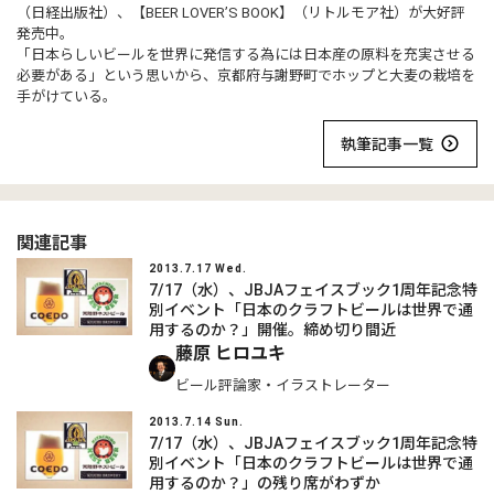
（日経出版社）、【BEER LOVER’S BOOK】（リトルモア社）が大好評
発売中。
「日本らしいビールを世界に発信する為には日本産の原料を充実させる
必要がある」という思いから、京都府与謝野町でホップと大麦の栽培を
手がけている。
執筆記事一覧
関連記事
2013.7.17 Wed.
7/17（水）、JBJAフェイスブック1周年記念特
別イベント「日本のクラフトビールは世界で通
用するのか？」開催。締め切り間近
藤原 ヒロユキ
ビール評論家・イラストレーター
2013.7.14 Sun.
7/17（水）、JBJAフェイスブック1周年記念特
別イベント「日本のクラフトビールは世界で通
用するのか？」の残り席がわずか