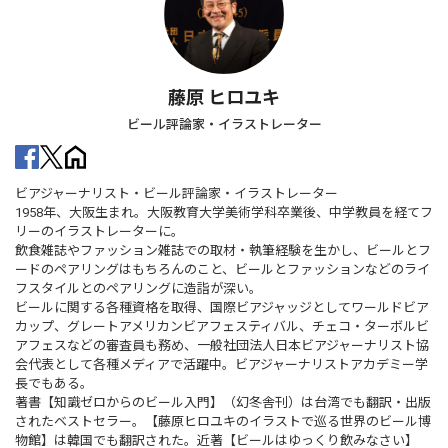
藤原 ヒロユキ
ビール評論家・イラストレーター
ビアジャーナリスト・ビール評論家・イラストレーター
1958年、大阪生まれ。大阪教育大学美術学科卒業後、中学教員を経てフ
リーのイラストレーターに。
飲食雑誌やファッション雑誌での取材・執筆経験を生かし、ビールとフ
ードのペアリングはもちろんのこと、ビールとファッションなどのライ
フスタイルとのペアリングに造詣が深い。
ビールに関する各種資格を取得、国際ビアジャッジとしてワールドビア
カップ、グレートアメリカンビアフェスティバル、チェコ・ターボルビ
アフェスなどの審査員も務め、一般社団法人日本ビアジャーナリスト協
会代表として各種メディアで活躍中。ビアジャーナリストアカデミー学
長でもある。
著書【知識ゼロからのビール入門】（幻冬舎刊）は台湾でも翻訳・出版
されたベストセラー。【藤原ヒロユキのイラストで巡る世界のビール博
物館】は韓国でも翻訳された。近著【ビールはゆっくり飲みなさい】