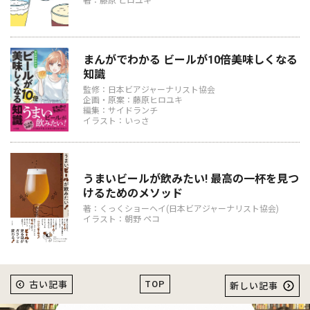
著：藤原 ヒロユキ
まんがでわかる ビールが10倍美味しくなる
知識
監修：日本ビアジャーナリスト協会
企画・原案：藤原ヒロユキ
編集：サイドランチ
イラスト：いっさ
うまいビールが飲みたい! 最高の一杯を見つ
けるためのメソッド
著：くっくショーヘイ(日本ビアジャーナリスト協会)
イラスト：朝野 ペコ
TOP
古い記事
新しい記事