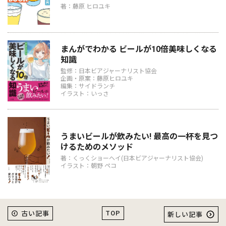
著：藤原 ヒロユキ
まんがでわかる ビールが10倍美味しくなる
知識
監修：日本ビアジャーナリスト協会
企画・原案：藤原ヒロユキ
編集：サイドランチ
イラスト：いっさ
うまいビールが飲みたい! 最高の一杯を見つ
けるためのメソッド
著：くっくショーヘイ(日本ビアジャーナリスト協会)
イラスト：朝野 ペコ
TOP
古い記事
新しい記事