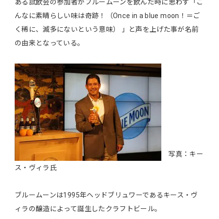
ある試飲会の参加者がブルームーンを飲んだ時に思わず「こ
んなに素晴らしい味は奇跡！（Once in a blue moon！＝ご
く稀に、滅多にないという意味） 」と声を上げた事が名前
の由来となっている。
写真：キー
ス・ヴィラ氏
ブルームーンは1995年ヘッドブリュワーであるキース・ヴ
ィラの醸造によって誕生したクラフトビール。