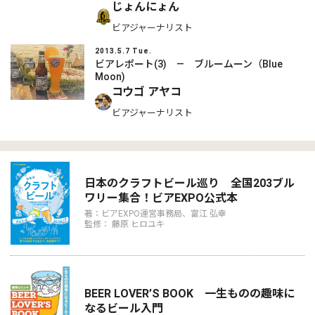
じょんにょん
ビアジャーナリスト
2013.5.7 Tue.
ビアレポート(3) ― ブルームーン（Blue
Moon)
コウゴ アヤコ
ビアジャーナリスト
日本のクラフトビール巡り 全国203ブル
ワリー集合！ビアEXPO公式本
著：ビアEXPO運営事務局、富江 弘幸
監修： 藤原 ヒロユキ
BEER LOVER’S BOOK 一生ものの趣味に
なるビール入門