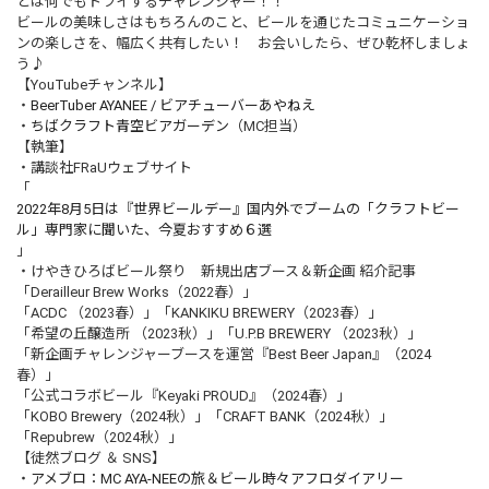
とは何でもトライするチャレンジャー！！
ビールの美味しさはもちろんのこと、ビールを通じたコミュニケーショ
ンの楽しさを、幅広く共有したい！ お会いしたら、ぜひ乾杯しましょ
う♪
【YouTubeチャンネル】
・
BeerTuber AYANEE / ビアチューバーあやねえ
・
ちばクラフト青空ビアガーデン
（MC担当）
【執筆】
・講談社FRaUウェブサイト
「
2022年8月5日は『世界ビールデー』国内外でブームの「クラフトビー
ル」専門家に聞いた、今夏おすすめ６選
」
・けやきひろばビール祭り 新規出店ブース＆新企画 紹介記事
「Derailleur Brew Works（2022春）」
「ACDC （2023春）」「KANKIKU BREWERY（2023春）」
「希望の丘醸造所 （2023秋）」「U.P.B BREWERY （2023秋）」
「新企画チャレンジャーブースを運営『Best Beer Japan』（2024
春）」
「公式コラボビール『Keyaki PROUD』（2024春）」
「KOBO Brewery（2024秋）」「CRAFT BANK（2024秋）」
「Repubrew（2024秋）」
【徒然ブログ ＆ SNS】
・
アメブロ：MC AYA-NEEの旅＆ビール時々アフロダイアリー