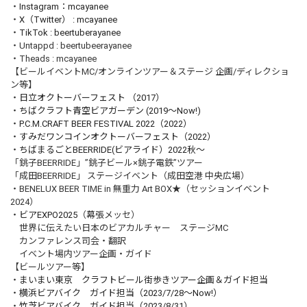
・
Instagram：mcayanee
・
X（Twitter） : mcayanee
・
TikTok : beertuberayanee
・Untappd : beertubeerayanee
・Theads : mcayanee
【ビールイベントMC/オンラインツアー＆ステージ 企画/ディレクショ
ン等】
・
日立オクトーバーフェスト （2017）
・
ちばクラフト青空ビアガーデン (2019～Now!)
・
P.C.M.CRAFT BEER FESTIVAL 2022（2022）
・
すみだワンコインオクトーバーフェスト（2022）
・
ちばまるごとBEERRIDE(ビアライド）2022秋～
「銚子BEERRIDE」”銚子ビール×銚子電鉄”ツアー
「成田BEERRIDE」 ステージイベント（成田空港 中央広場）
・BENELUX BEER TIME in 無重力 Art BOX★（セッションイベント
2024）
・
ビアEXPO2025
（幕張メッセ）
世界に伝えたい日本のビアカルチャー ステージMC
カンファレンス司会・翻訳
イベント場内ツアー企画・ガイド
【ビールツアー等】
・
まいまい東京 クラフトビール街歩きツアー企画＆ガイド担当
・
横浜ビアバイク ガイド担当（2023/7/28～Now!）
・
竹芝ビアバイク ガイド担当（2023/8/31）