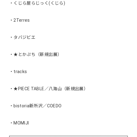
・くじら屋らじっく(くじら)
・2Terres
・タバジビエ
・★とかぷち（新規出展）
・tracks
・★PIECE TABLE／八海山（新規出展）
・bistoria新所沢／COEDO
・MOMIJI