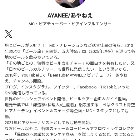
AYANEE/あやねえ
MC・ビアチューバー・ビアインフルエンサー
旅とビールが大好き！ MC・ナレーションなど話す仕事の傍ら、2013
年頃より「ビール旅」を開始、五大陸55ヵ国（2025年現在）を巡って各
地のビールを飲み歩いている。
「その地ごとの、独特のビールカルチャー」の面白さを共有したい、又
「日本のビールカルチャー」も世界に発信したい、という思いから、
2018年、YouTubeにて「BeerTuber AYANEE / ビアチューバーあやね
え」チャンネル開設。
ブログ、インスタグラム、ツイッター、Facebook、TikTokといった
SNS発信も行っている。
世界のビールシェアイベント開催、ビールツアー企画＆ガイド担当。
地元千葉では「醸造家×料理人×生産者」を応援する「ちばクラフト青空
ビアガーデン」イベント＆ステージ等企画・MC・スタッフとして活
動。
2021年ビアジャーナリストとしても活動を開始。
なおビール以外に、各国のティー＆コーヒー＆アフロウィッグコレクタ
ー。「異国の不思議なスキンケア商品」を試しまくるなど、気になるこ