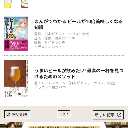
まんがでわかる ビールが10倍美味しくなる
知識
監修：日本ビアジャーナリスト協会
企画・原案：藤原ヒロユキ
編集：サイドランチ
イラスト：いっさ
うまいビールが飲みたい! 最高の一杯を見つ
けるためのメソッド
著：くっくショーヘイ(日本ビアジャーナリスト協会)
イラスト：朝野 ペコ
TOP
古い記事
新しい記事