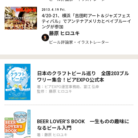
2013.4.19 Fri.
4/20-21、横浜「吉田町アート＆ジャズフェス
ティバル」でアンテナアメリカとベイブルーイ
ングが参加
藤原 ヒロユキ
ビール評論家・イラストレーター
日本のクラフトビール巡り 全国203ブル
ワリー集合！ビアEXPO公式本
著：ビアEXPO運営事務局、富江 弘幸
監修： 藤原 ヒロユキ
BEER LOVER’S BOOK 一生ものの趣味に
なるビール入門
著：藤原 ヒロユキ