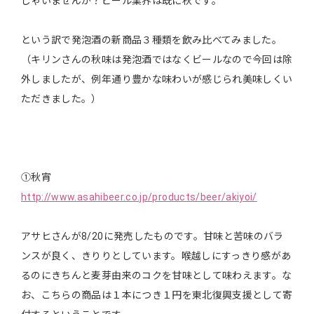
しゃいませんか？ビール業界は既に秋です。
という訳で発泡酒の新商品３種類を飲み比べてみました。
（キリンさんの秋味は発泡酒ではなくビールなので今回は除
外しましたが、例年通り豊かな味わいが感じられ美味しくい
ただきました。）
①秋宵
http://www.asahibeer.co.jp/products/beer/akiyoi/
アサヒさんが8/20に発売したものです。甘味と苦味のバラ
ンスが良く、きりりとしています。喉越しにすっきり感があ
るのにきちんと麦芽由来のコクを甘味として味わえます。な
お、こちらの商品は１本につき１円を東北復興支援として寄