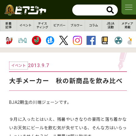
新着
テイス
JBJA
メディア
イベント
ビアバー
ブルワー
コラム
記事
ティング
活動
掲載
2013.9.7
イベント
大手メーカー 秋の新商品を飲み比べ
BJA2期生の川端ジェーンです。
９月に入ったとはいえ、残暑やいきなりの豪雨と落ち着かな
いお天気にビールを飲む気が失せている、そんな方はいらっ