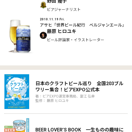
野田 幾子
ビアジャーナリスト
2010.11.19 Fri.
アサヒ「世界ビール紀行 ベルジャンエール」
藤原 ヒロユキ
ビール評論家・イラストレーター
日本のクラフトビール巡り 全国203ブル
ワリー集合！ビアEXPO公式本
著：ビアEXPO運営事務局、富江 弘幸
監修： 藤原 ヒロユキ
BEER LOVER’S BOOK 一生ものの趣味に