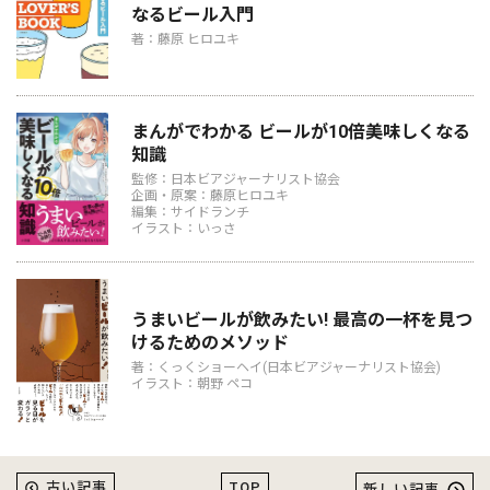
なるビール入門
著：藤原 ヒロユキ
まんがでわかる ビールが10倍美味しくなる
知識
監修：日本ビアジャーナリスト協会
企画・原案：藤原ヒロユキ
編集：サイドランチ
イラスト：いっさ
うまいビールが飲みたい! 最高の一杯を見つ
けるためのメソッド
著：くっくショーヘイ(日本ビアジャーナリスト協会)
イラスト：朝野 ペコ
TOP
古い記事
新しい記事