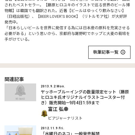
されたベストセラー。【藤原ヒロユキのイラストで巡る世界のビール博
物館】は韓国でも翻訳された。近著【ビールはゆっくり飲みなさい】
（日経出版社）、【BEER LOVER’S BOOK】（リトルモア社）が大好評
発売中。
「日本らしいビールを世界に発信する為には日本産の原料を充実させる
必要がある」という思いから、京都府与謝野町でホップと大麦の栽培を
手がけている。
執筆記事一覧
関連記事
2013.9.2 Mon.
ヤッホーブルーイングの数量限定セット（藤原
ヒロユキ氏オリジナルイラストコースター付
き）販売開始―9月4日1:59まで
富江 弘幸
ビアジャーナリスト
2012.11.9 Fri.
「水曜日のネコ」一般発売解禁