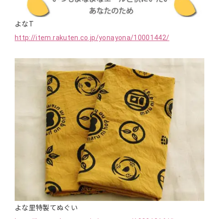
よなT
http://item.rakuten.co.jp/yonayona/10001442/
よな里特製てぬぐい