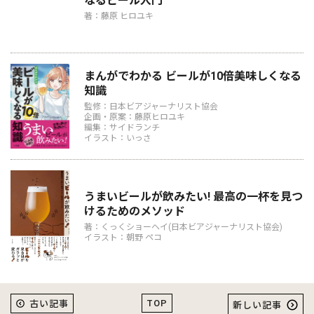
なるビール入門
著：藤原 ヒロユキ
まんがでわかる ビールが10倍美味しくなる
知識
監修：日本ビアジャーナリスト協会
企画・原案：藤原ヒロユキ
編集：サイドランチ
イラスト：いっさ
うまいビールが飲みたい! 最高の一杯を見つ
けるためのメソッド
著：くっくショーヘイ(日本ビアジャーナリスト協会)
イラスト：朝野 ペコ
TOP
古い記事
新しい記事