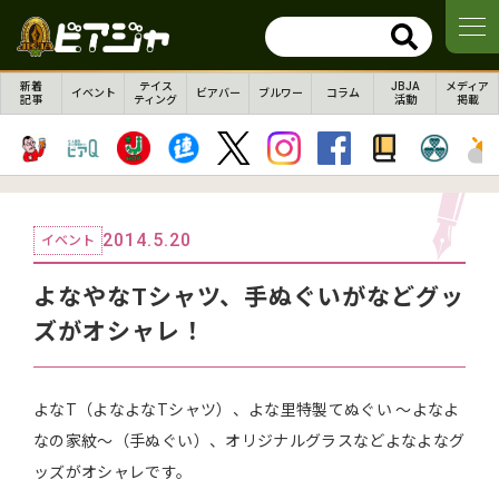
新着
テイス
JBJA
メディア
イベント
ビアバー
ブルワー
コラム
記事
ティング
活動
掲載
2014.5.20
イベント
よなやなTシャツ、手ぬぐいがなどグッ
ズがオシャレ！
よなT（よなよなTシャツ）、よな里特製てぬぐい ～よなよ
なの家紋～（手ぬぐい）、オリジナルグラスなどよなよなグ
ッズがオシャレです。