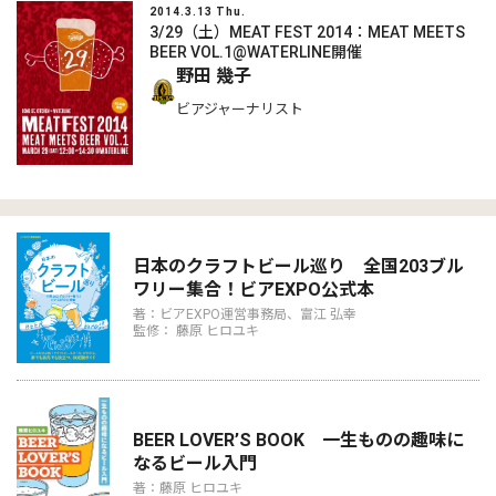
2014.3.13 Thu.
3/29（土）MEAT FEST 2014：MEAT MEETS
BEER VOL.1@WATERLINE開催
野田 幾子
ビアジャーナリスト
日本のクラフトビール巡り 全国203ブル
ワリー集合！ビアEXPO公式本
著：ビアEXPO運営事務局、富江 弘幸
監修： 藤原 ヒロユキ
BEER LOVER’S BOOK 一生ものの趣味に
なるビール入門
著：藤原 ヒロユキ