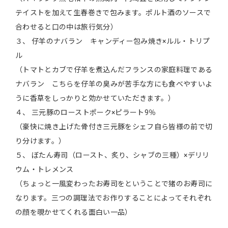
テイストを加えて生春巻きで包みます。ポルト酒のソースで
合わせると口の中は旅行気分）
３、 仔羊のナバラン キャンディー包み焼き×ルル・トリプ
ル
（トマトとカブで仔羊を煮込んだフランスの家庭料理である
ナバラン こちらを仔羊の臭みが苦手な方にも食べやすいよ
うに香草をしっかりと効かせていただきます。）
４、 三元豚のローストポーク×ピラート9％
（豪快に焼き上げた骨付き三元豚をシェフ自ら皆様の前で切
り分けます。）
５、 ぼたん寿司（ロースト、炙り、シャブの三種）×デリリ
ウム・トレメンス
（ちょっと一風変わったお寿司をということで猪のお寿司に
なります。三つの調理法でお作りすることによってそれぞれ
の顔を覗かせてくれる面白い一品）