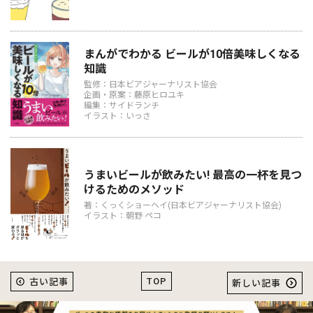
まんがでわかる ビールが10倍美味しくなる
知識
監修：日本ビアジャーナリスト協会
企画・原案：藤原ヒロユキ
編集：サイドランチ
イラスト：いっさ
うまいビールが飲みたい! 最高の一杯を見つ
けるためのメソッド
著：くっくショーヘイ(日本ビアジャーナリスト協会)
イラスト：朝野 ペコ
TOP
古い記事
新しい記事