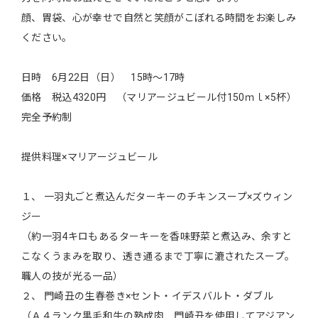
顔、胃袋、心が幸せで自然と笑顔がこぼれる時間をお楽しみ
ください。
日時 6月22日（日） 15時～17時
価格 税込4320円 （マリアージュビール付150ｍｌ×5杯）
完全予約制
提供料理×マリアージュビール
１、 一羽丸ごと煮込んだターキーのチキンスープ×ズウィン
ジー
（約一羽4キロもあるターキーを香味野菜と煮込み、余すと
こなくうまみを取り、透き通るまで丁寧に漉されたスープ。
職人の技が光る一品）
２、 門崎丑の生春巻き×セント・イデスバルト・ダブル
（Ａ４ランク黒毛和牛の熟成肉 門崎丑を使用してアジアン