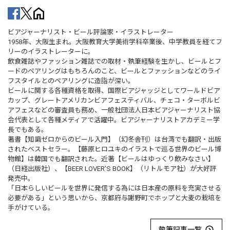
ビアジャーナリスト・ビール評論家・イラストレーター
1958年、大阪生まれ。大阪教育大学美術学科卒業後、中学教員を経てフ
リーのイラストレーターに。
飲食雑誌やファッション雑誌での取材・執筆経験を生かし、ビールとフ
ードのペアリングはもちろんのこと、ビールとファッションなどのライ
フスタイルとのペアリングに造詣が深い。
ビールに関する各種資格を取得、国際ビアジャッジとしてワールドビア
カップ、グレートアメリカンビアフェスティバル、チェコ・ターボルビ
アフェスなどの審査員も務め、一般社団法人日本ビアジャーナリスト協
会代表として各種メディアで活躍中。ビアジャーナリストアカデミー学
長でもある。
著書【知識ゼロからのビール入門】（幻冬舎刊）は台湾でも翻訳・出版
されたベストセラー。【藤原ヒロユキのイラストで巡る世界のビール博
物館】は韓国でも翻訳された。近著【ビールはゆっくり飲みなさい】
（日経出版社）、【BEER LOVER’S BOOK】（リトルモア社）が大好評
発売中。
「日本らしいビールを世界に発信する為には日本産の原料を充実させる
必要がある」という思いから、京都府与謝野町でホップと大麦の栽培を
手がけている。
執筆記事一覧