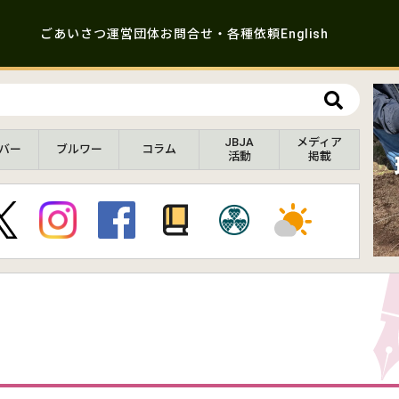
ごあいさつ
運営団体
お問合せ・各種依頼
English
JBJA
メディア
バー
ブルワー
コラム
活動
掲載