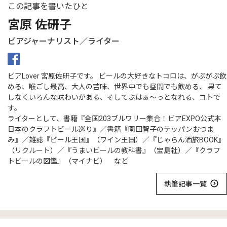
この記事を書いたひと
宮原 佐研子
ビアジャーナリスト／ライター
ビアLover 宮原佐研子です。 ビールの大好きなトコロは、がぶがぶ飲
める、喉ごし最高、大人の苦味、世界中でも昼間でも飲める、 果て
しなくいろんな味わいがある、そしてぷはぁ〜っとなれる、コトで
す。
ライターとして、書籍『全国203ブルワリー集合！ビアEXPO公式本
日本のクラフトビール巡り』／書籍『園田智子のテッパンおつま
み』／雑誌『ビール王国』（ワイン王国）／『じゃらん酒旅BOOK』
（リクルート）／『うまいビールの教科書』（宝島社）／『クラフ
トビールの図鑑』（マイナビ） など
執筆記事一覧