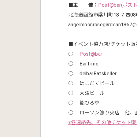
■主 催：
Post@bar(ポ
北海道函館市梁川町18-7 ☎080-
angelmoonrosegardenn1867@
■イベント協力店/チケット販
○
Post@bar
○ BarTime
○ deibarRatskeller
○ はこだてビール
○ 大沼ビール
○ 鮨ひろ季
○ ローソン漁り火店 他、全
※各連絡先、その他チケット