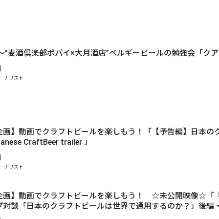
時〜”麦酒倶楽部ポパイ×大月酒店”ベルギービールの勉強会「ク
剛
ーナリスト
企画】動画でクラフトビールを楽しもう！「【予告編】日本の
ese CraftBeer trailer 」
剛
ーナリスト
.
企画】動画でクラフトビールを楽しもう！ ☆未公開映像☆「『
プ対談「日本のクラフトビールは世界で通用するのか？」後編