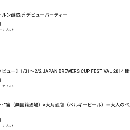
.
ールン醸造所 デビューパーティー
剛
ーナリスト
ー】1/31〜2/2 JAPAN BREWERS CUP FESTIVAL 2014 
剛
ーナリスト
時～ ”宙（無国籍酒場）×大月酒店（ベルギービール）＝大人の
剛
ーナリスト