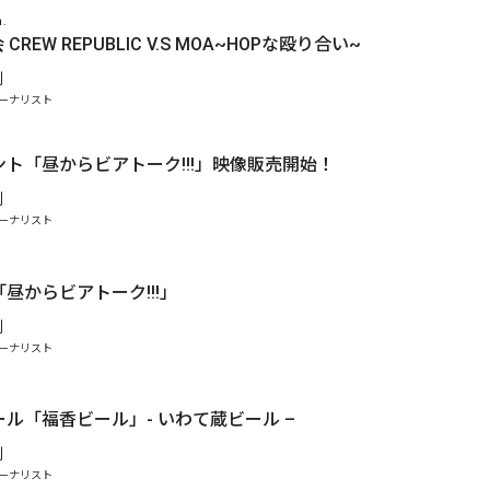
n.
会 CREW REPUBLIC V.S MOA~HOPな殴り合い~
剛
ーナリスト
ト「昼からビアトーク!!!」映像販売開始！
剛
ーナリスト
.
昼からビアトーク!!!」
剛
ーナリスト
ル「福香ビール」- いわて蔵ビール –
剛
ーナリスト