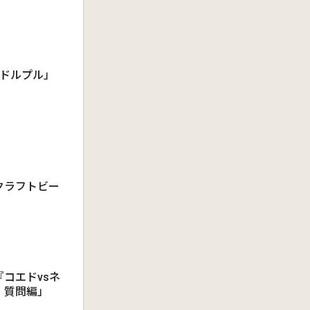
アドルプル」
クラフトビー
コエドvsネ
・質問編」