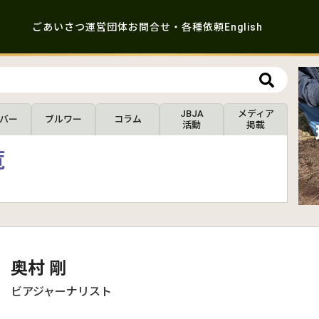
ごあいさつ
運営団体
お問合せ・各種依頼
English
JBJA
メディア
バー
ブルワー
コラム
活動
掲載
覧
奥村 剛
ビアジャーナリスト