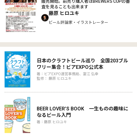
販売開始。前売り購入者はBREWERS CUPの審
査を見ることも出来ます
藤原 ヒロユキ
ビール評論家・イラストレーター
日本のクラフトビール巡り 全国203ブル
ワリー集合！ビアEXPO公式本
著：ビアEXPO運営事務局、富江 弘幸
監修： 藤原 ヒロユキ
BEER LOVER’S BOOK 一生ものの趣味に
なるビール入門
著：藤原 ヒロユキ