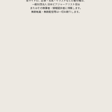
当サイトの、記事・写真・イラストなどの著作権は、
一般社団法人 日本ビアジャーナリスト協会
またはその執筆者・情報提供者に帰属します。
無断転載・無断配信等は一切お断りします。