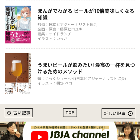
まんがでわかる ビールが10倍美味しくなる
知識
監修：日本ビアジャーナリスト協会
企画・原案：藤原ヒロユキ
編集：サイドランチ
イラスト：いっさ
うまいビールが飲みたい! 最高の一杯を見つ
けるためのメソッド
著：くっくショーヘイ(日本ビアジャーナリスト協会)
イラスト：朝野 ペコ
TOP
古い記事
新しい記事