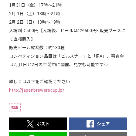
1月31日（金）17時～21時
2月 1日（土）13時～21時
2月 2日（日）13時～19時
入場料：500円【入場後、ビールは1杯500円~販売ブースに
て直接購入】
販売ビール銘柄数：約130種
コンペティション品目は「ピルスナー」と「IPA」、審査会
は2月1日と2日の午前中­に開催、見学も可能です☆
詳しくは以下をご確認ください
http://japanbrewerscup.jp/
動画
ポスト
シェア