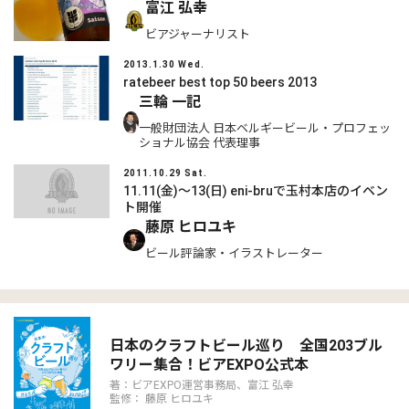
富江 弘幸
ビアジャーナリスト
2013.1.30 Wed.
ratebeer best top 50 beers 2013
三輪 一記
一般財団法人 日本ベルギービール・プロフェッ
ショナル協会 代表理事
2011.10.29 Sat.
11.11(金)～13(日) eni-bruで玉村本店のイベン
ト開催
藤原 ヒロユキ
ビール評論家・イラストレーター
日本のクラフトビール巡り 全国203ブル
ワリー集合！ビアEXPO公式本
著：ビアEXPO運営事務局、富江 弘幸
監修： 藤原 ヒロユキ