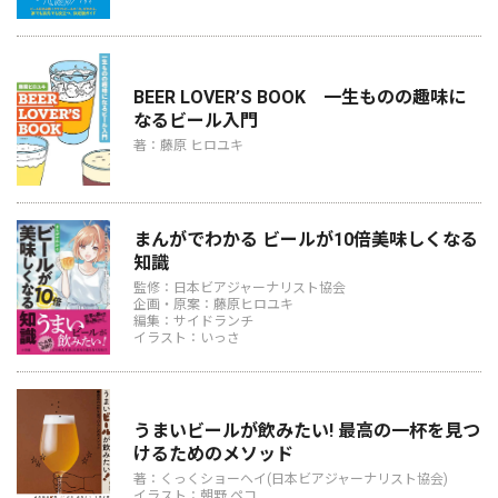
BEER LOVER’S BOOK 一生ものの趣味に
なるビール入門
著：藤原 ヒロユキ
まんがでわかる ビールが10倍美味しくなる
知識
監修：日本ビアジャーナリスト協会
企画・原案：藤原ヒロユキ
編集：サイドランチ
イラスト：いっさ
うまいビールが飲みたい! 最高の一杯を見つ
けるためのメソッド
著：くっくショーヘイ(日本ビアジャーナリスト協会)
イラスト：朝野 ペコ