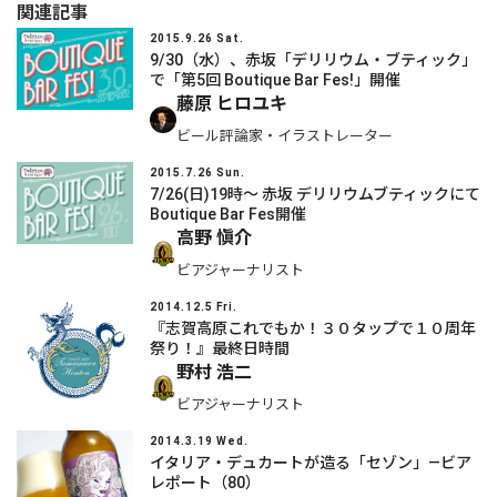
関連記事
2015.9.26 Sat.
9/30（水）、赤坂「デリリウム・ブティック」
で「第5回 Boutique Bar Fes!」開催
藤原 ヒロユキ
ビール評論家・イラストレーター
2015.7.26 Sun.
7/26(日)19時～ 赤坂 デリリウムブティックにて
Boutique Bar Fes開催
高野 愼介
ビアジャーナリスト
2014.12.5 Fri.
『志賀高原これでもか！３０タップで１０周年
祭り！』最終日時間
野村 浩二
ビアジャーナリスト
2014.3.19 Wed.
イタリア・デュカートが造る「セゾン」―ビア
レポート（80）