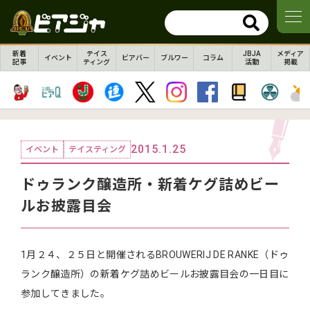
新着
テイス
JBJA
メディア
イベント
ビアバー
ブルワー
コラム
記事
ティング
活動
掲載
2015.1.25
イベント
テイスティング
ドゥランク醸造所・新着ケグ詰めビー
ルお披露目会
1月２４、２５日と開催されるBROUWERIJ DE RANKE（ドゥ
ランク醸造所）の新着ケグ詰めビールお披露目会の一日目に
参加してきました。