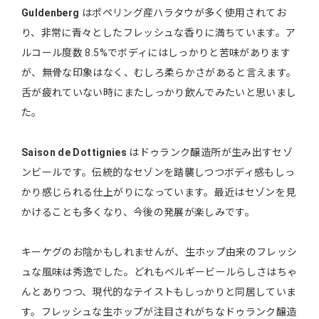
Guldenberg
はポペリング産ハラタウが多く使用されてお
り、非常に青々としたフレッシュな香りに満ちています。ア
ルコール度数 8.5%でボディにはしっかりと苦味があります
が、無骨な印象はなく、むしろ柔らかさがあると言えます。
舌が疲れていない時にまたしっかり飲んでみたいと思いまし
た。
Saison de Dottignies
はドゥランク醸造所が生み出すセゾ
ンビールです。伝統的なセゾンを踏襲しつつボディ感もしっ
かり感じられる仕上がりになっています。最近はセゾンを見
かけることも多くなり、今後の発展が楽しみです。
キーケグのお陰かもしれませんが、生ホップ由来のフレッシ
ュな風味は秀逸でした。どれもベルギービールらしさはちゃ
んとありつつ、現代的なテイストもしっかりと同居していま
す。フレッシュな生ホップが注目されがちなドゥランク醸造