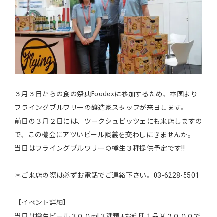
３月３日からの食の祭典Foodexに参加するため、本国より
フライングブルワリーの醸造家スタッフが来日します。
前日の３月２日には、ツークシュピッツェにも来店しますの
で、この機会にアツいビール談義を交わしにきませんか。
当日はフライングブルワリーの樽生３種提供予定です!!
＊ご来店の際は必ずお電話でご連絡下さい。03-6228-5501
【イベント詳細】
当日は樽生ビール３００ml３種類+お料理１品￥２０００で