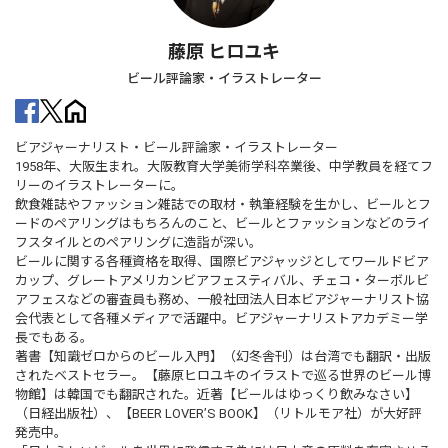
藤原 ヒロユキ
ビール評論家・イラストレーター
ビアジャーナリスト・ビール評論家・イラストレーター
1958年、大阪生まれ。大阪教育大学美術学科卒業後、中学教員を経てフ
リーのイラストレーターに。
飲食雑誌やファッション雑誌での取材・執筆経験を生かし、ビールとフ
ードのペアリングはもちろんのこと、ビールとファッションなどのライ
フスタイルとのペアリングに造詣が深い。
ビールに関する各種資格を取得、国際ビアジャッジとしてワールドビア
カップ、グレートアメリカンビアフェスティバル、チェコ・ターボルビ
アフェスなどの審査員も務め、一般社団法人日本ビアジャーナリスト協
会代表として各種メディアで活躍中。ビアジャーナリストアカデミー学
長でもある。
著書【知識ゼロからのビール入門】（幻冬舎刊）は台湾でも翻訳・出版
されたベストセラー。【藤原ヒロユキのイラストで巡る世界のビール博
物館】は韓国でも翻訳された。近著【ビールはゆっくり飲みなさい】
（日経出版社）、【BEER LOVER’S BOOK】（リトルモア社）が大好評
発売中。