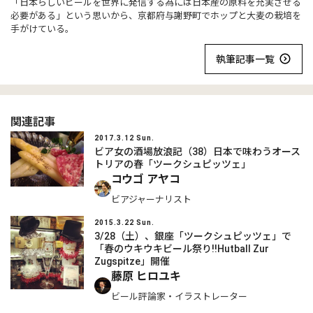
「日本らしいビールを世界に発信する為には日本産の原料を充実させる
必要がある」という思いから、京都府与謝野町でホップと大麦の栽培を
手がけている。
執筆記事一覧
関連記事
2017.3.12 Sun.
ビア女の酒場放浪記（38）日本で味わうオース
トリアの春「ツークシュピッツェ」
コウゴ アヤコ
ビアジャーナリスト
2015.3.22 Sun.
3/28（土）、銀座「ツークシュピッツェ」で
「春のウキウキビール祭り!!Hutball Zur
Zugspitze」開催
藤原 ヒロユキ
ビール評論家・イラストレーター