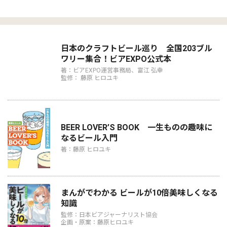
日本のクラフトビール巡り 全国203ブル
ワリー集合！ビアEXPO公式本
著：ビアEXPO運営事務局、富江 弘幸
監修： 藤原 ヒロユキ
BEER LOVER’S BOOK 一生ものの趣味に
なるビール入門
著：藤原 ヒロユキ
まんがでわかる ビールが10倍美味しくなる
知識
監修：日本ビアジャーナリスト協会
企画・原案：藤原ヒロユキ