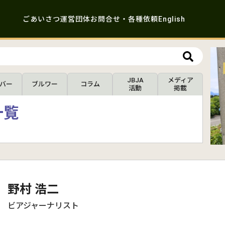
ごあいさつ
運営団体
お問合せ・各種依頼
English
JBJA
メディア
バー
ブルワー
コラム
活動
掲載
一覧
野村 浩二
ビアジャーナリスト