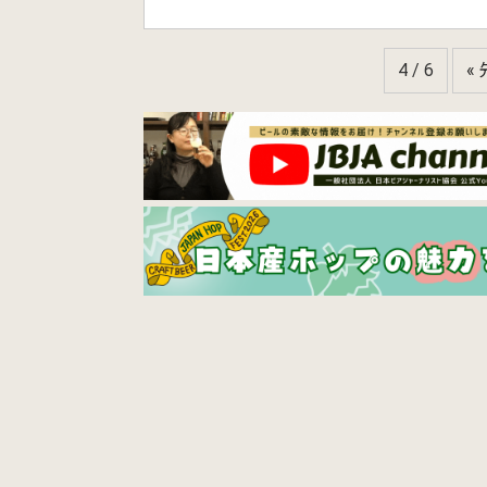
4 / 6
«