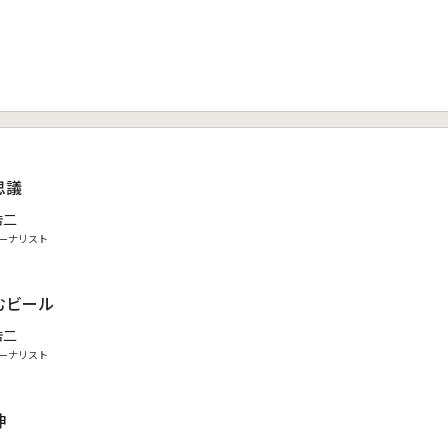
思議
浩二
ーナリスト
むビール
浩二
ーナリスト
神