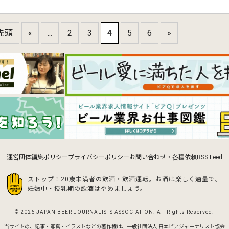
 先頭
«
...
2
3
4
5
6
»
運営団体
編集ポリシー
プライバシーポリシー
お問い合わせ・各種依頼
RSS Feed
ストップ！20歳未満者の飲酒・飲酒運転。お酒は楽しく適量で。
妊娠中・授乳期の飲酒はやめましょう。
© 2026 JAPAN BEER JOURNALISTS ASSOCIATION.
All Rights Reserved.
当サイトの、記事・写真・イラストなどの著作権は、
一般社団法人 日本ビアジャーナリスト協会