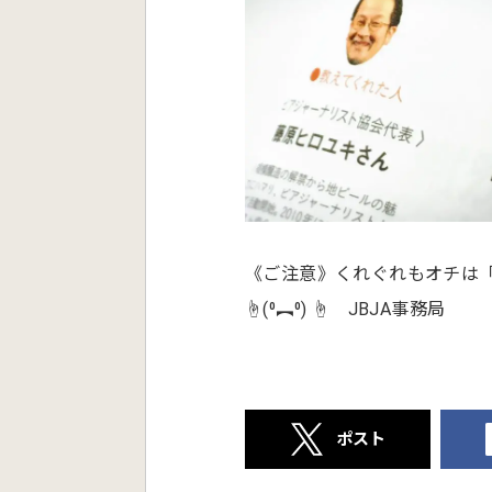
《ご注意》くれぐれもオチは
☝(⁰︻⁰) ☝ JBJA事務局
ポスト