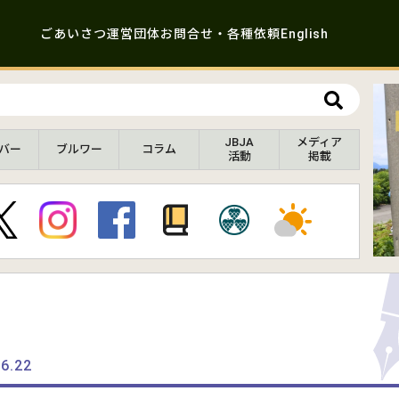
ごあいさつ
運営団体
お問合せ・各種依頼
English
JBJA
メディア
バー
ブルワー
コラム
活動
掲載
.6.22