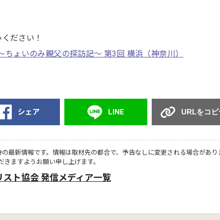
みください！
 Bar～ちょいのみ親父の探訪記～ 第3回 横浜（神奈川）
シェア
LINE
URLをコピ
時の最新情報です。情報は取材先の都合で、予告なしに変更される場合があり
だきますようお願い申し上げます。
リスト協会 発信メディア一覧