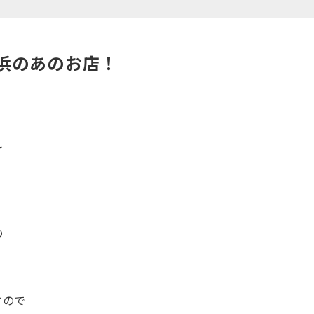
浜のあのお店！
え
の
すので