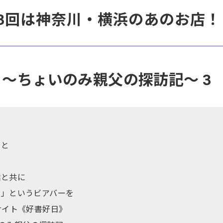
3回は神奈川・横浜のあのお店！
r Bar ～ちょいのみ親父の探訪記～ 3
の
トと
話と共に
！」というビアバーを
サイト《好書好日》