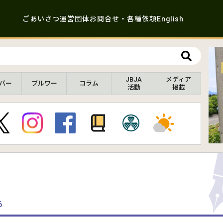
ごあいさつ
運営団体
お問合せ・各種依頼
English
JBJA
メディア
バー
ブルワー
コラム
活動
掲載
6