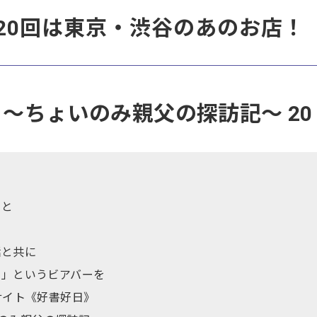
20回は東京・渋谷のあのお店！
r Bar ～ちょいのみ親父の探訪記～ 20
の
トと
話と共に
！」というビアバーを
サイト《好書好日》