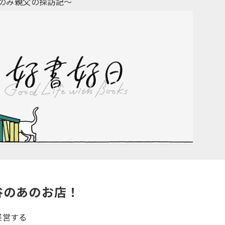
〜ちょいのみ親父の探訪記〜
谷のあのお店！
経営する