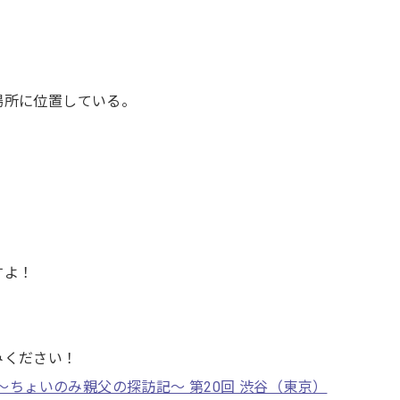
場所に位置している。
すよ！
みください！
 Bar～ちょいのみ親父の探訪記～ 第20回 渋谷（東京）