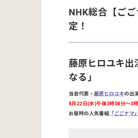
NHK総合【ご
定！
藤原ヒロユキ出
なる」
当会代表・
藤原ヒロユキ
の出
8月22日(水)午後3時08分〜3時
お昼時の人気番組
「ごごナマ