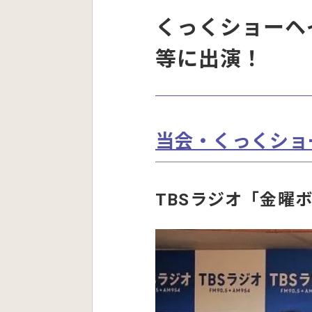
くっくショーヘイ
等に出演！
当会・くっくショ
TBSラジオ「金曜