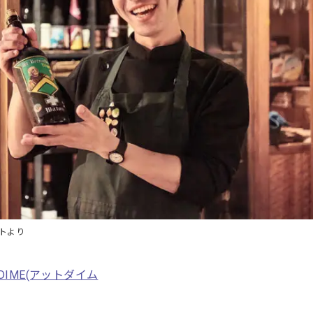
イトより
IME(アットダイム