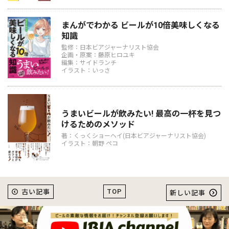
まんがでわかる ビールが10倍美味しくなる
知識
監修：日本ビアジャーナリスト協会
企画・原案：藤原ヒロユキ
編集：サイドランチ
イラスト：いっさ
うまいビールが飲みたい! 最高の一杯を見つ
けるためのメソッド
著：くっくショーヘイ(日本ビアジャーナリスト協会)
イラスト：朝野 ペコ
TOP
古い記事
新しい記事