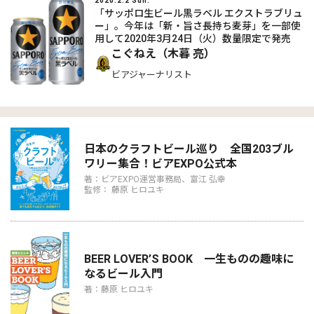
2020.2.2 Sun.
「サッポロ生ビール黒ラベル エクストラブリュ
ー」。今年は「新・旨さ長持ち麦芽」を一部使
用して2020年3月24日（火）数量限定で発売
こぐねえ（木暮 亮）
ビアジャーナリスト
日本のクラフトビール巡り 全国203ブル
ワリー集合！ビアEXPO公式本
著：ビアEXPO運営事務局、富江 弘幸
監修： 藤原 ヒロユキ
BEER LOVER’S BOOK 一生ものの趣味に
なるビール入門
著：藤原 ヒロユキ