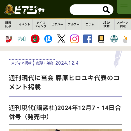
新着
テイス
JBJA
メディア
イベント
ビアバー
ブルワー
コラム
記事
ティング
活動
掲載
2024.12.4
メディア掲載
新聞・雑誌
週刊現代に当会 藤原ヒロユキ代表のコ
メント掲載
週刊現代(講談社)2024年12月7・14日合
併号（発売中）