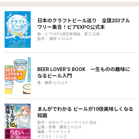
日本のクラフトビール巡り 全国203ブル
ワリー集合！ビアEXPO公式本
著：ビアEXPO運営事務局、富江 弘幸
監修： 藤原 ヒロユキ
BEER LOVER’S BOOK 一生ものの趣味に
なるビール入門
著：藤原 ヒロユキ
まんがでわかる ビールが10倍美味しくなる
知識
監修：日本ビアジャーナリスト協会
企画・原案：藤原ヒロユキ
編集：サイドランチ
イラスト：いっさ