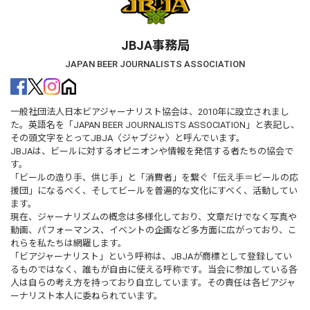
JBJA事務局
JAPAN BEER JOURNALISTS ASSOCIATION
一般社団法人日本ビアジャーナリスト協会は、2010年に設立されまし
た。英語名を「JAPAN BEER JOURNALISTS ASSOCIATION」と表記し、
その頭文字をとってJBJA〈ジャブジャ〉と呼んでいます。
JBJAは、ビールに対するオピニオンや情報を発信する者たちの協会で
す。
「ビールの造り手、供じ手」と「消費者」を繋ぐ「伝え手＝ビールの応
援団」になるべく、そしてビールを普遍的な文化にすべく、活動してい
ます。
現在、ジャーナリズムの概念は多様化しており、文章だけでなく写真や
動画、パフォーマンス、イベントの企画など多方面に広がっており、こ
れらを私たちは網羅します。
「ビアジャーナリスト」という呼称は、JBJAが商標として登録してい
るものではなく、誰もが自由に使える呼称です。当会に参加している各
人は自らの考え方を持っており自立しています。その責任は各ビアジャ
ーナリスト本人に委ねられています。