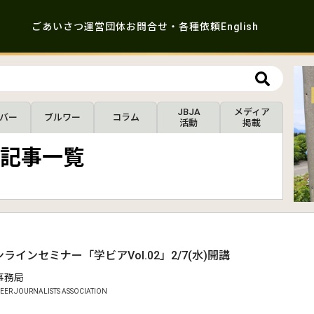
ごあいさつ
運営団体
お問合せ・各種依頼
English
JBJA
メディア
バー
ブルワー
コラム
活動
掲載
記事一覧
ラインセミナー「学ビアVol.02」2/7(水)開講
A事務局
EER JOURNALISTS ASSOCIATION