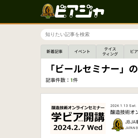
テイス
新着記事
イベント
ビア
ティング
「ビールセミナー」の
記事件数：
1
件
2024.1.13 Sat.
醸造技術オン
JBJ
JAPAN B