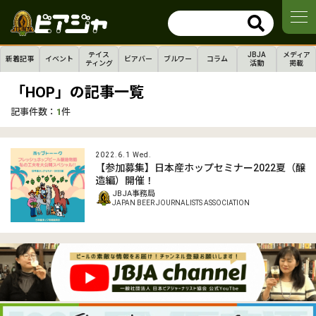
テイス
JBJA
メディア
新着記事
イベント
ビアバー
ブルワー
コラム
ティング
活動
掲載
「HOP」の記事一覧
記事件数：
1
件
2022.6.1 Wed.
【参加募集】日本産ホップセミナー2022夏（醸
造編）開催！
JBJA事務局
JAPAN BEER JOURNALISTS ASSOCIATION