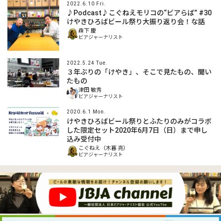
2022.6.10 Fri.
♪Podcast♪こぐねえモリコの“ビアらば” #30
けやきひろばビール祭り大振り返り会！な話
森下 慶
ビアジャーナリスト
2022.5.24 Tue.
３年ぶりの「けやき」、そこで見たもの、聞い
たもの
津田 敏秀
ビアジャーナリスト
2020.6.1 Mon.
けやきひろばビール祭りとふたりのみがコラボ
した限定セット2020年6月7日（日）まで申し
込み受付中
こぐねえ（木暮 亮）
ビアジャーナリスト