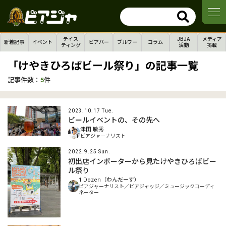
テイス
JBJA
メディア
新着記事
イベント
ビアバー
ブルワー
コラム
ティング
活動
掲載
「けやきひろばビール祭り」の記事一覧
記事件数：
5
件
2023.10.17 Tue.
ビールイベントの、その先へ
津田 敏秀
ビアジャーナリスト
2022.9.25 Sun.
初出店インポーターから見たけやきひろばビー
ル祭り
1 Dozen（わんだーす）
ビアジャーナリスト／ビアジャッジ／ミュージックコーディ
ネーター