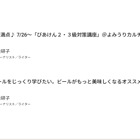
点満点♪ 7/26〜「びあけん２・３級対策講座」＠よみうりカル
！
佐研子
ーナリスト／ライター
ールをじっくり学びたい。ビールがもっと美味しくなるオスス
佐研子
ーナリスト／ライター