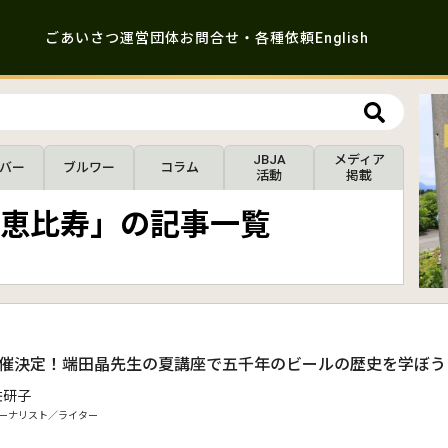
ごあいさつ
運営団体
お問合せ・各種依頼
English
JBJA
メディア
バー
ブルワー
コラム
活動
掲載
恵比寿」の記事一覧
）開催決定！端田晶先生の夏講座で五千年のビールの歴史を学ぼう
佐研子
ーナリスト／ライター