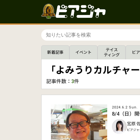
テイス
新着記事
イベント
ビア
ティング
「よみうりカルチャー
記事件数：
3
件
2024.6.2 Sun.
8/4（日
宮原 
ビアジャ