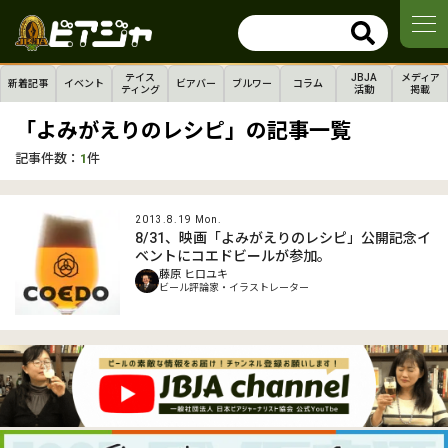
テイス
JBJA
メディア
新着記事
イベント
ビアバー
ブルワー
コラム
ティング
活動
掲載
「よみがえりのレシピ」の記事一覧
記事件数：
1
件
2013.8.19 Mon.
8/31、映画「よみがえりのレシピ」公開記念イ
ベントにコエドビールが参加。
藤原 ヒロユキ
ビール評論家・イラストレーター