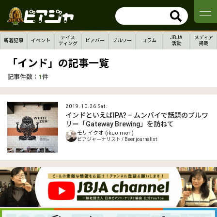
テイス
JBJA
メディア
新着記事
イベント
ビアバー
ブルワー
コラム
ティング
活動
掲載
「インド」の記事一覧
記事件数：
1
件
2019.10.26 Sat.
インドといえばIPA? – ムンバイで話題のブルワ
リー「Gateway Brewing」を訪ねて
モリイクオ (ikuo mori)
ビアジャーナリスト / Beer journalist