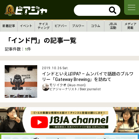
テイス
JBJA
メディア
新着記事
イベント
ビアバー
ブルワー
コラム
ティング
活動
掲載
「インド門」の記事一覧
記事件数：
1
件
2019.10.26 Sat.
インドといえばIPA? – ムンバイで話題のブルワ
リー「Gateway Brewing」を訪ねて
モリイクオ (ikuo mori)
ビアジャーナリスト / Beer journalist