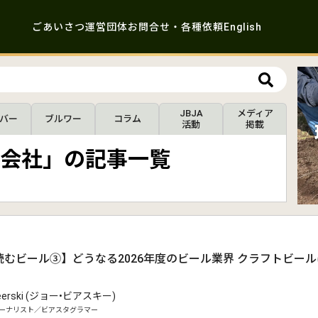
ごあいさつ
運営団体
お問合せ・各種依頼
English
JBJA
メディア
バー
ブルワー
コラム
活動
掲載
会社」の記事一覧
読むビール③】どうなる2026年度のビール業界 クラフトビー
Beerski (ジョー•ビアスキー)
ーナリスト／ビアスタグラマー