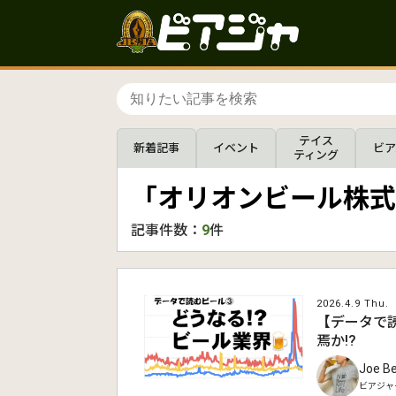
テイス
新着記事
イベント
ビア
ティング
「オリオンビール株式
記事件数：
9
件
2026.4.9 Thu.
【データで
焉か!?
Joe 
ビアジャ