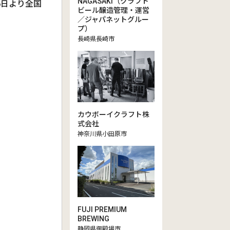
NAGASAKI（クラフト
6日より全国
ビール醸造管理・運営
／ジャパネットグルー
プ）
長崎県長崎市
カウボーイクラフト株
式会社
神奈川県小田原市
FUJI PREMIUM
BREWING
静岡県御殿場市