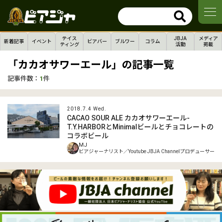
テイス
JBJA
メディア
新着記事
イベント
ビアバー
ブルワー
コラム
ティング
活動
掲載
「カカオサワーエール」の記事一覧
記事件数：
1
件
2018.7.4 Wed.
CACAO SOUR ALE カカオサワーエール-
T.Y.HARBORとMinimalビールとチョコレートの
コラボビール
MJ
ビアジャーナリスト／Youtube JBJA Channelプロデューサー