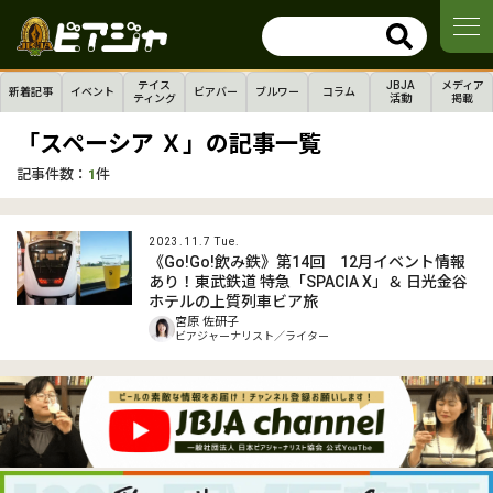
テイス
JBJA
メディア
新着記事
イベント
ビアバー
ブルワー
コラム
ティング
活動
掲載
「スペーシア Ｘ」の記事一覧
記事件数：
1
件
2023.11.7 Tue.
《Go!Go!飲み鉄》第14回 12月イベント情報
あり！東武鉄道 特急「SPACIA X」＆ 日光金谷
ホテルの上質列車ビア旅
宮原 佐研子
ビアジャーナリスト／ライター