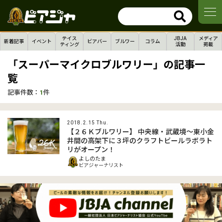
テイス
JBJA
メディア
新着記事
イベント
ビアバー
ブルワー
コラム
ティング
活動
掲載
「スーパーマイクロブルワリー」の記事一
覧
記事件数：
1
件
2018.2.15 Thu.
【２６Ｋブルワリー】 中央線・武蔵境～東小金
井間の高架下に３坪のクラフトビールラボラト
リがオープン！
よしのたま
ビアジャーナリスト