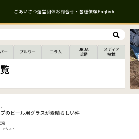
ごあいさつ
運営団体
お問合せ・各種依頼
English
JBJA
メディア
バー
ブルワー
コラム
活動
掲載
覧
n.
ョップのビール用グラスが素晴らしい件
敏秀
ーナリスト