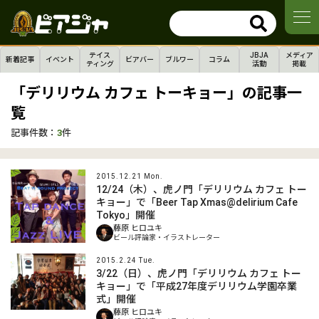
テイス
JBJA
メディア
新着記事
イベント
ビアバー
ブルワー
コラム
ティング
活動
掲載
「デリリウム カフェ トーキョー」の記事一
覧
記事件数：
3
件
2015.12.21 Mon.
12/24（木）、虎ノ門「デリリウム カフェ トー
キョー」で「Beer Tap Xmas@delirium Cafe
Tokyo」開催
藤原 ヒロユキ
ビール評論家・イラストレーター
2015.2.24 Tue.
3/22（日）、虎ノ門「デリリウム カフェ トー
キョー」で「平成27年度デリリウム学園卒業
式」開催
藤原 ヒロユキ