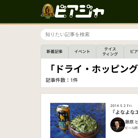
テイス
新着記事
イベント
ビア
ティング
「ドライ・ホッピング
記事件数：
1
件
2014.5.2 Fri.
『よなよな
藤原 
ビール評