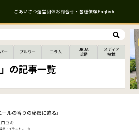
ごあいさつ
運営団体
お問合せ・各種依頼
English
JBJA
メディア
バー
ブルワー
コラム
活動
掲載
」の記事一覧
エールの香りの秘密に迫る』
ヒロユキ
論家・イラストレーター