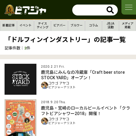
テイス
JBJA
メディア
新着記事
イベント
ビアバー
ブルワー
コラム
ティング
活動
掲載
「ドルフィンインダストリー」の記事一覧
記事件数：
3
件
2020.2.21 Fri.
鹿児島にみんなの冷蔵庫「Craft beer store
STOCK YARD」オープン！
コウゴ アヤコ
ビアジャーナリスト
2018.9.20 Thu.
鹿児島・宮崎のローカルビールイベント「クラ
フトビアシャワー2018」開催！
コウゴ アヤコ
ビアジャーナリスト