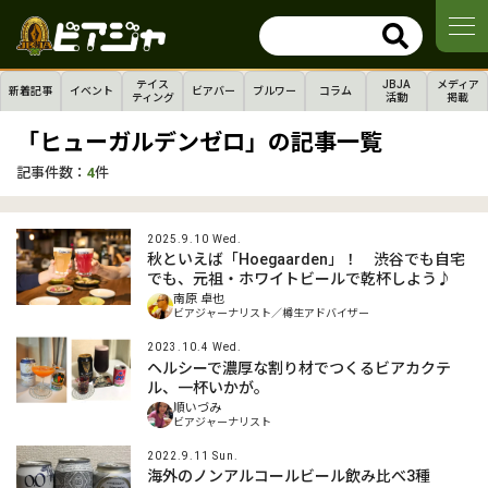
テイス
JBJA
メディア
新着記事
イベント
ビアバー
ブルワー
コラム
ティング
活動
掲載
「ヒューガルデンゼロ」の記事一覧
記事件数：
4
件
2025.9.10 Wed.
秋といえば「Hoegaarden」！ 渋谷でも自宅
でも、元祖・ホワイトビールで乾杯しよう♪
南原 卓也
ビアジャーナリスト／樽生アドバイザー
2023.10.4 Wed.
ヘルシーで濃厚な割り材でつくるビアカクテ
ル、一杯いかが。
順いづみ
ビアジャーナリスト
2022.9.11 Sun.
海外のノンアルコールビール飲み比べ3種