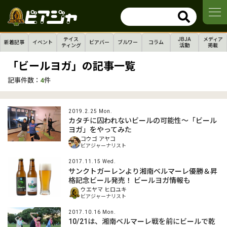
テイス
JBJA
メディア
新着記事
イベント
ビアバー
ブルワー
コラム
ティング
活動
掲載
「ビールヨガ」の記事一覧
記事件数：
4
件
2019.2.25 Mon.
カタチに囚われないビールの可能性～「ビール
ヨガ」をやってみた
コウゴ アヤコ
ビアジャーナリスト
2017.11.15 Wed.
サンクトガーレンより湘南ベルマーレ優勝＆昇
格記念ビール発売！ ビールヨガ情報も
ウエヤマ ヒロユキ
ビアジャーナリスト
2017.10.16 Mon.
10/21は、湘南ベルマーレ戦を前にビールで乾